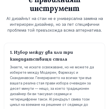
инструмент
AI дизайнът на стаи не е универсална замяна на
интериорен дизайнер, но за пет специфични
проблема той превъзхожда всяка алтернатива.
1. Избор между два или три
кандидатстващи стила
Знаете, че искате освежаване, но не можете да
изберете между Модерен, Фармхаус и
Скандинавски. Генерирането на всички три във
вашата реална стая прави избора очевиден за
десет минути — нещо, за което традиционен
дизайнер би ви таксувал седмици и
четирицифрени такси. AI рендърът свива този
цикъл на вземане на решение от седмици до