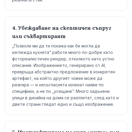
4. Убеждаване на скептичен съпруг
или съквартирант
„Позволи ми да ти покажа как би могла да
изглежда кухнята“ работи много по-добре като
фотореалистичен рендер, отколкото като устно
описание. Изображението, генерирано от AI,
превръща абстрактно предложение в конкретен
артефакт, на който другият човек може да
реагира — и несъгласията излизат наяве по
специфики, а не по „усещане“. Много задънени
улици в дизайна на дома се разплитат, след като и
двете страни гледат едно и също изображение.