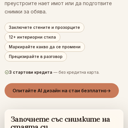
преустроите нает имот или да подготвите
Проверка за пасване на мебели
Проверете проходите преди покупка на диван или маса.
снимки за обява.
Малки пространства
Заключете стените и прозорците
Галерия
12+ интериорни стила
Цени
Маркирайте какво да се промени
Прецизирайте в разговор
Pro
🇧🇬
Български
3 стартови кредита
— без кредитна карта.
Вход
Опитайте AI дизайн на стаи безплатно
→
Започнете със снимките на
стаята си