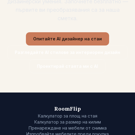
дизайнерски умения. Започнете безплатно —
първите ви преобразявания са за наша
сметка.
Опитайте AI дизайнер на стаи
Разгледайте AI стилове за интериорен дизайн
Проектирай стаята ми с AI
RoomFlip
Калкулатор за площ на стая
Калкулатор за размер на килим
Пренареждане на мебели от снимка
Изпробвайте мебелите преди покупка