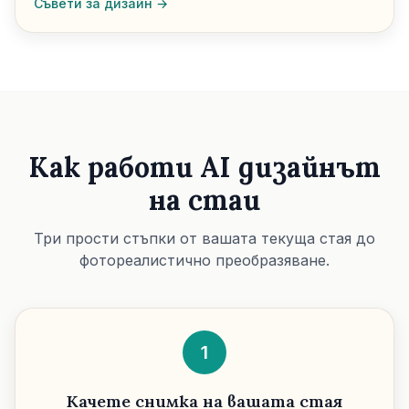
Съвети за дизайн →
Как работи AI дизайнът
на стаи
Три прости стъпки от вашата текуща стая до
фотореалистично преобразяване.
1
Качете снимка на вашата стая