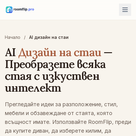
AI инструменти
Начало
/
AI дизайн на стаи
AI дизайнер на стая
Качете стая и създайте стилова посока.
AI
Дизайн на стаи
—
Пренареждане на мебели
Преобразете всяка
Същата стая и мебели, по-добри разпределения.
стая с изкуствен
Пробвайте мебели в стаята
Вижте диван, стол или маса преди покупка.
интелект
Безплатни инструменти
Прегледайте идеи за разположение, стил,
Калкулатор за площ на стая
Изчислете под и стени преди планиране.
мебели и обзавеждане от стаята, която
всъщност имате. Използвайте RoomFlip, преди
Калкулатор за размер на килим
Намерете начален размер на килим за стаята.
да купите диван, да изберете килим, да