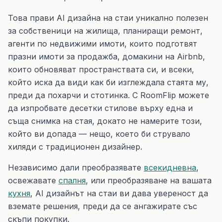
Това прави AI дизайна на стаи уникално полезен
за собственици на жилища, планиращи ремонт,
агенти по недвижими имоти, които подготвят
празни имоти за продажба, домакини на Airbnb,
които обновяват пространствата си, и всеки,
който иска да види как би изглеждала стаята му,
преди да похарчи и стотинка. С RoomFlip можете
да изпробвате десетки стилове върху една и
съща снимка на стая, докато не намерите този,
който ви допада — нещо, което би струвало
хиляди с традиционен дизайнер.
Независимо дали преобразявате
всекидневна
,
освежавате
спалня
, или преобразяване на вашата
кухня
, AI дизайнът на стаи ви дава увереност да
вземате решения, преди да се ангажирате със
скъпи покупки.