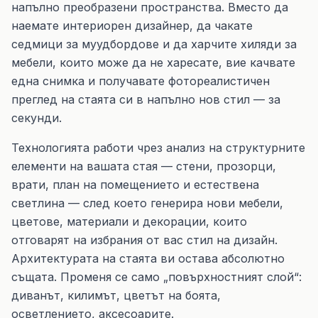
напълно преобразени пространства. Вместо да
наемате интериорен дизайнер, да чакате
седмици за муудбордове и да харчите хиляди за
мебели, които може да не харесате, вие качвате
една снимка и получавате фотореалистичен
преглед на стаята си в напълно нов стил — за
секунди.
Технологията работи чрез анализ на структурните
елементи на вашата стая — стени, прозорци,
врати, план на помещението и естествена
светлина — след което генерира нови мебели,
цветове, материали и декорации, които
отговарят на избрания от вас стил на дизайн.
Архитектурата на стаята ви остава абсолютно
същата. Променя се само „повърхностният слой“:
диванът, килимът, цветът на боята,
осветлението, аксесоарите.