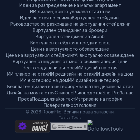
Идеи за разпределение на малък апартамент
ИИ дизайн, който уважава стаята ви
Идеи за стая по снимка
Виртуален стейджинг
Ръководство за разкриване на виртуалния стейджинг
Виртуален стейджинг за брокери
Виртуален стейджинг за Airbnb
Виртуален стейджинг преди и след
Цени на виртуалното обзавеждане
Цена на виртуалния стейджинг
AI виртуално обзавеждане
Виртуален стейджинг от много снимки
Галерия
Цени
Често задавани въпроси
ИИ дизайн на стая
ИИ планер на стая
ИИ редизайн на стая
ИИ дизайн на дом
ИИ екстериор на дом
ИИ дизайн на интериор
Безплатен дизайн на интериор
Безплатен дизайн на стая
Дизайн на моята стая
Стилове
Ръководства
Блог
Pro
За нас
Преса
Поддръжка
Контакт
Изтриване на профил
Поверителност
Условия
© 2026 RoomFlip. Всички права запазени.
Twelve Tools