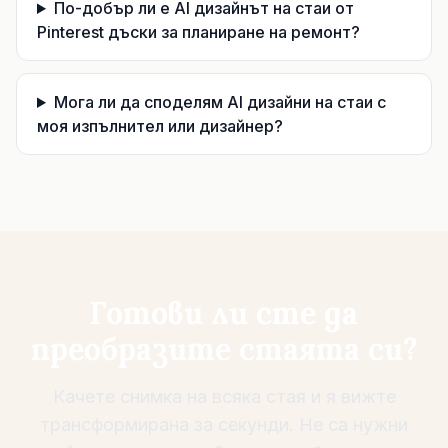
По-добър ли е AI дизайнът на стаи от
Pinterest дъски за планиране на ремонт?
Мога ли да споделям AI дизайни на стаи с
моя изпълнител или дизайнер?
Готови ли сте да
преобразите стаята си?
Качете снимка на всяка стая и я вижте
трансформирана за секунди. Не са нужни