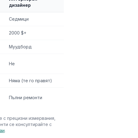
дизайнер
Седмици
2000 $+
Муудборд
Не
Няма (те го правят)
Пълни ремонти
ве с прецизни измервания,
нти се консултирайте с
таи
.