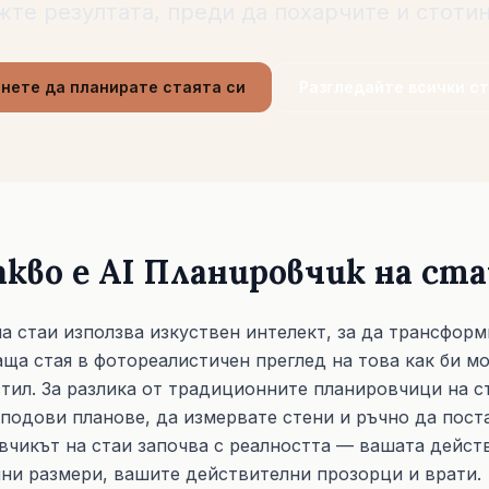
жте резултата, преди да похарчите и стотин
нете да планирате стаята си
Разгледайте всички с
акво е AI Планировчик на ста
а стаи използва изкуствен интелект, за да трансфор
а стая в фотореалистичен преглед на това как би мо
тил. За разлика от традиционните планировчици на с
 подови планове, да измервате стени и ръчно да пост
вчикът на стаи започва с реалността — вашата действ
ни размери, вашите действителни прозорци и врати.