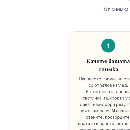
От снимка 
1
Качете вашата
снимка
Направете снимка на ст
си от ъглов изглед.
Естествената дневн
светлина и широк изгл
дават най-добри резул
при планиране. AI анали
стените, прозорците
вратите и пространстве
разположение на стаята