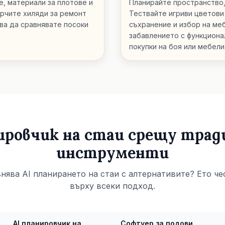
, материали за плотове и
Планирайте пространство,
арчите хиляди за ремонт
Тествайте игриви цветови
ява да сравнявате посоки
съхранение и избор на ме
забавлението с функциона
покупки на боя или мебели
ировчик на стаи срещу тра
инструменти
внява AI планирането на стаи с алтернативите? Ето че
върху всеки подход.
AI планировчик на
Софтуер за подови