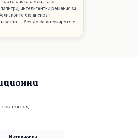
 което расте с децата ви.
 палитри, интелигентни решения за
бели, които балансират
лността — без да се ангажирате с
.
диционни
стен поглед
Интериорен