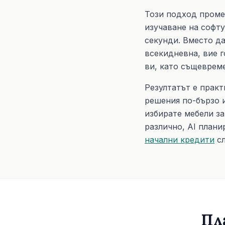
Този подход проме
изучаване на софту
секунди. Вместо да
всекидневна, вие г
ви, като същеврем
Резултатът е практ
решения по-бързо 
избирате мебели з
различно, AI плани
начални кредити
сл
Пл