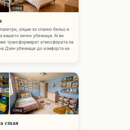
След
я
палитри, опции за спално бельо и
а вашето лично убежище. AI ви
лове трансформират атмосферата на
 на Дзен убежище до комфорта на
След
а стая