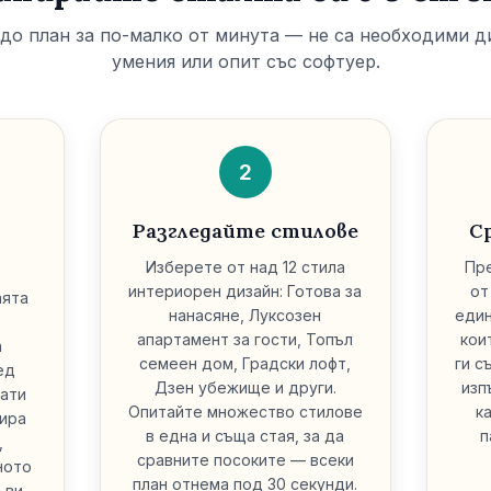
до план за по-малко от минута — не са необходими 
умения или опит със софтуер.
2
Разгледайте стилове
С
Изберете от над 12 стила
Пр
интериорен дизайн: Готова за
от
аята
нанасяне, Луксозен
един
апартамент за гости, Топъл
кои
а
семеен дом, Градски лофт,
ги с
ед
Дзен убежище и други.
изп
тати
Опитайте множество стилове
к
зира
в една и съща стая, за да
п
,
сравните посоките — всеки
ното
план отнема под 30 секунди.
 ви,