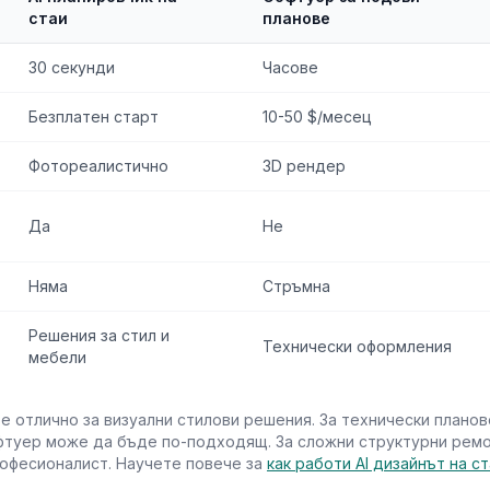
стаи
планове
30 секунди
Часове
Безплатен старт
10-50 $/месец
Фотореалистично
3D рендер
Да
Не
Няма
Стръмна
Решения за стил и
Технически оформления
мебели
 е отлично за визуални стилови решения. За технически плано
туер може да бъде по-подходящ. За сложни структурни ремо
офесионалист. Научете повече за
как работи AI дизайнът на с