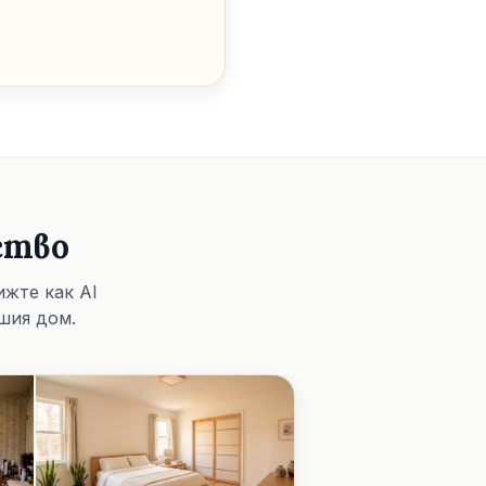
ство
ижте как AI
шия дом.