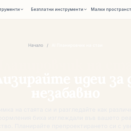
струменти
Безплатни инструменти
Малки пространс
ер на стая
Калкулатор за площ на стая
и създайте стилова
Изчислете под и стени преди
планиране.
Начало
/
AI Планировчик на стаи
дане на мебели
Калкулатор за размер на
килим
Планировчик на ст
 и мебели, по-добри
ия.
Намерете начален размер на килим за
стаята.
лизирайте идеи за 
 мебели в стаята
Проверка за пасване на
, стол или маса преди
незабавно
мебели
Проверете проходите преди покупка
на диван или маса.
имка на стаята си и разгледайте как различ
формления биха изглеждали във вашето ре
тво. Планирайте препроектирането си с у