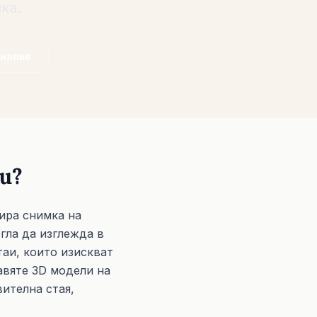
ка.
тилове
и?
мира снимка на
гла да изглежда в
таи, които изискват
авяте 3D модели на
ителна стая,