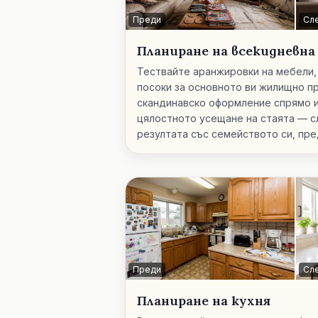
Преди
Сл
Планиране на всекидневна
Тествайте аранжировки на мебели,
посоки за основното ви жилищно п
скандинавско оформление спрямо 
цялостното усещане на стаята — с
резултата със семейството си, пре
Преди
Сл
Планиране на кухня