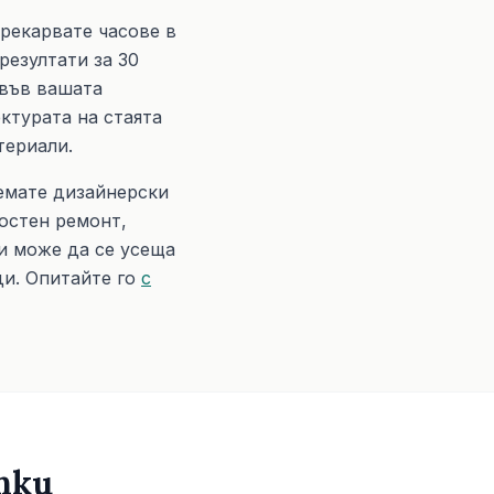
рекарвате часове в
резултати за 30
във вашата
ктурата на стаята
териали.
земате дизайнерски
остен ремонт,
и може да се усеща
ди. Опитайте го
с
пки