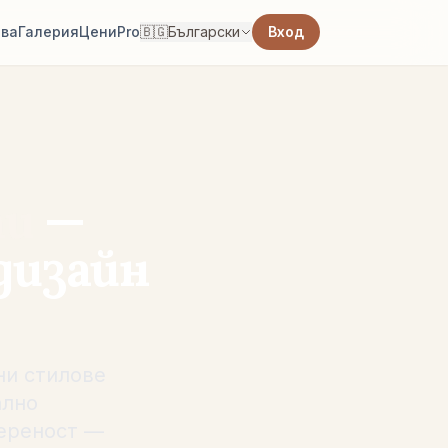
тва
Галерия
Цени
Pro
🇧🇬
Български
Вход
аи
—
дизайн
ни стилове
ално
вереност —