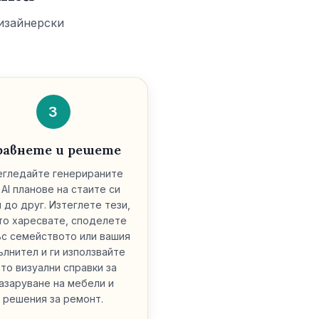
дизайнерски
3
равнете и решете
егледайте генерираните
 AI планове на стаите си
 до друг. Изтеглете тези,
то харесвате, споделете
ъс семейството или вашия
ълнител и ги използвайте
ато визуални справки за
азаруване на мебели и
решения за ремонт.