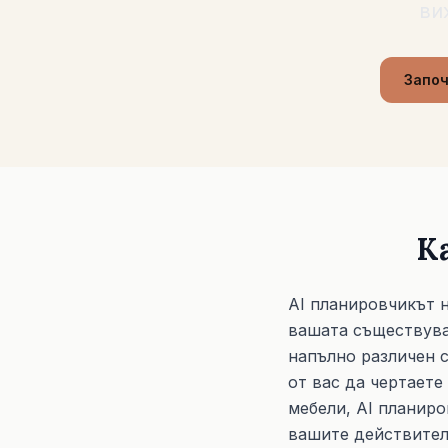
ви
Започ
К
AI планировчикът н
вашата съществуващ
напълно различен с
от вас да чертаете
мебели, AI планиро
вашите действител