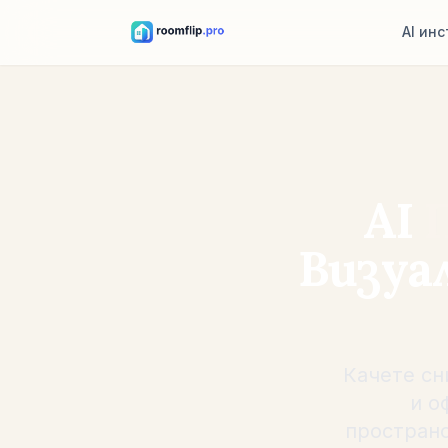
AI ин
AI дизайн
Качете стая 
посока.
Пренареж
AI
Същата стая
разпределен
Визуа
Пробвайте
Вижте диван
покупка.
Качете сн
и о
пространс