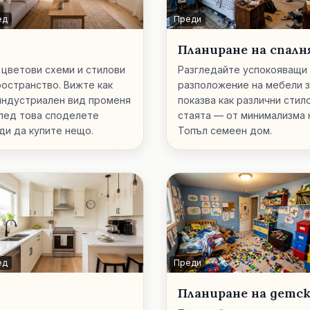
ед
Преди
Планиране на спалн
 цветови схеми и стилови
Разгледайте успокояващи 
ространство. Вижте как
разположение на мебели з
индустриален вид променя
показва как различни сти
лед това споделете
стаята — от минимализма
ди да купите нещо.
Топъл семеен дом.
ед
Преди
Планиране на детск