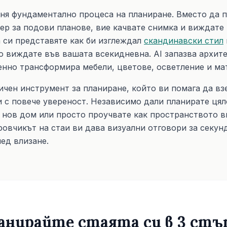
ня фундаментално процеса на планиране. Вместо да п
ер за подови планове, вие качвате снимка и виждате 
 си представяте как би изглеждал
скандинавски стил
о виждате във вашата всекидневна. AI запазва архите
енно трансформира мебели, цветове, осветление и ма
ичен инструмент за планиране, който ви помага да в
и с повече увереност. Независимо дали планирате цял
а нов дом или просто проучвате как пространството в
ровчикът на стаи ви дава визуални отговори за секун
ед влизане.
анирайте стаята си в 3 стъ