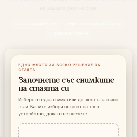
Проверка за пасване на мебели
на вашата реална стая.
Проверете проходите преди покупка на диван или маса.
Снимка на вашата стая
Всяко изображение на мебел
Малки пространства
3 идеи за поставяне
Галерия
Цени
Pro
ЕДНО МЯСТО ЗА ВСЯКО РЕШЕНИЕ ЗА
СТАЯТА
🇧🇬
Български
Започнете със снимките
Вход
на стаята си
Изберете една снимка или до шест ъгъла или
стаи. Вашите избори остават на това
устройство, докато не влезете.