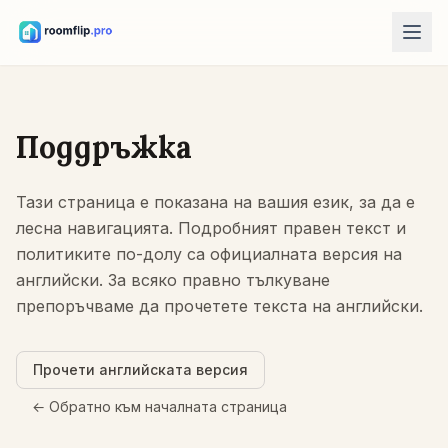
AI инструменти
AI дизайнер на стая
Поддръжка
Качете стая и създайте стилова посока.
Пренареждане на мебели
Тази страница е показана на вашия език, за да е
Същата стая и мебели, по-добри разпределения.
лесна навигацията. Подробният правен текст и
Пробвайте мебели в стаята
политиките по-долу са официалната версия на
Вижте диван, стол или маса преди покупка.
английски. За всяко правно тълкуване
препоръчваме да прочетете текста на английски.
Безплатни инструменти
Калкулатор за площ на стая
Изчислете под и стени преди планиране.
Прочети английската версия
Калкулатор за размер на килим
← Обратно към началната страница
Намерете начален размер на килим за стаята.