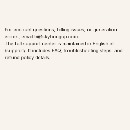
Проверка за пасване на мебели
Проверете проходите преди покупка на диван или маса.
Малки пространства
For account questions, billing issues, or generation
Галерия
errors, email
hi@skybringup.com
.
The full support center is maintained in English at
Цени
/support/
. It includes FAQ, troubleshooting steps, and
refund policy details.
Pro
🇧🇬
Български
Вход