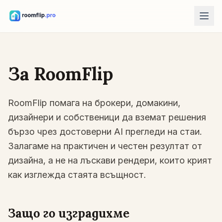
AI инструменти
AI дизайнер на стая
За RoomFlip
Качете стая и създайте стилова посока.
Пренареждане на мебели
RoomFlip помага на брокери, домакини,
Същата стая и мебели, по-добри разпределения.
дизайнери и собственици да вземат решения
Пробвайте мебели в стаята
бързо чрез достоверни AI прегледи на стаи.
Вижте диван, стол или маса преди покупка.
Залагаме на практичен и честен резултат от
Безплатни инструменти
дизайна, а не на лъскави рендери, които крият
Калкулатор за площ на стая
как изглежда стаята всъщност.
Изчислете под и стени преди планиране.
Калкулатор за размер на килим
Защо го изградихме
Намерете начален размер на килим за стаята.