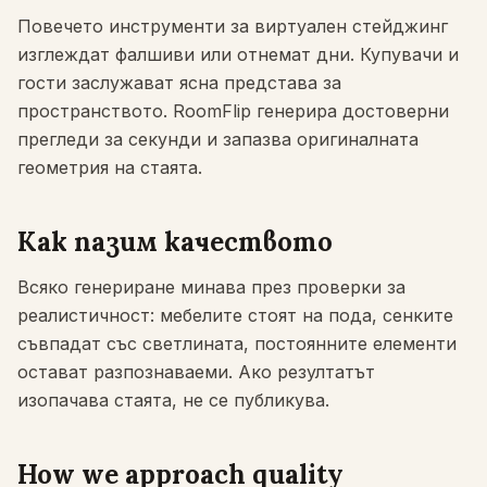
Проверка за пасване на мебели
Повечето инструменти за виртуален стейджинг
Проверете проходите преди покупка на диван или маса.
изглеждат фалшиви или отнемат дни. Купувачи и
гости заслужават ясна представа за
Малки пространства
пространството. RoomFlip генерира достоверни
Галерия
прегледи за секунди и запазва оригиналната
геометрия на стаята.
Цени
Pro
Как пазим качеството
🇧🇬
Български
Всяко генериране минава през проверки за
Вход
реалистичност: мебелите стоят на пода, сенките
съвпадат със светлината, постоянните елементи
остават разпознаваеми. Ако резултатът
изопачава стаята, не се публикува.
How we approach quality