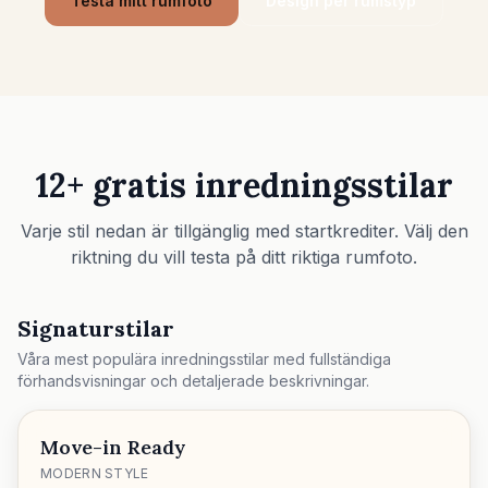
Testa mitt rumfoto
Design per rumstyp
Kontrollera möbelpassning
Kontrollera gångytor innan du köper soffa eller bord.
Små utrymmen
Galleri
12+ gratis inredningsstilar
Priser
Pro
Varje stil nedan är tillgänglig med startkrediter. Välj den
riktning du vill testa på ditt riktiga rumfoto.
🇸🇪
Svenska
Logga in
Signaturstilar
Våra mest populära inredningsstilar med fullständiga
förhandsvisningar och detaljerade beskrivningar.
Move-in Ready
MODERN STYLE