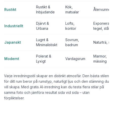
Rustikt &
Kök,
Rustikt
Återvunnet 
Inbjudande
matsalar
Djärvt &
Lofts,
Exponerat
Industriellt
Urbana
kontor
tegel, stål
Lugnt &
Sovrum,
Japanskt
Naturträ, st
Minimalistiskt
badrum
Polerat &
Marmor,
Modernt
Vardagsrum
Lyxigt
mässing
Varje inredningsstil skapar en distinkt atmosfär. Den bästa stilen
för ditt rum beror på rumstyp, naturligt ljus och den stämning du
vill skapa. Med gratis AI-inredning kan du testa flera stilar på
samma foto och jämföra resultat sida vid sida – utan
förpliktelser.