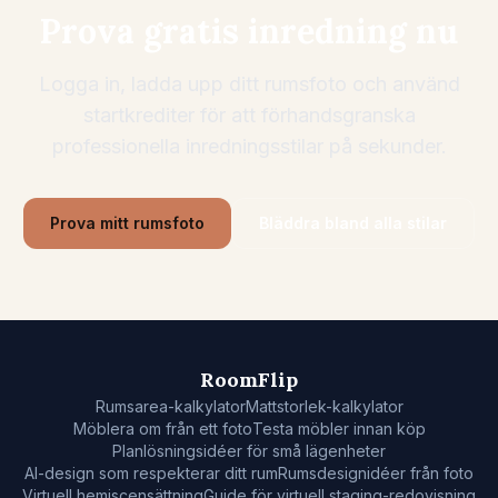
Prova gratis inredning nu
Logga in, ladda upp ditt rumsfoto och använd
startkrediter för att förhandsgranska
professionella inredningsstilar på sekunder.
Prova mitt rumsfoto
Bläddra bland alla stilar
RoomFlip
Rumsarea-kalkylator
Mattstorlek-kalkylator
Möblera om från ett foto
Testa möbler innan köp
Planlösningsidéer för små lägenheter
AI-design som respekterar ditt rum
Rumsdesignidéer från foto
Virtuell hemiscensättning
Guide för virtuell staging-redovisning