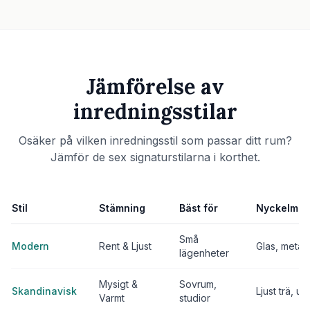
Jämförelse av
inredningsstilar
Osäker på vilken inredningsstil som passar ditt rum?
Jämför de sex signaturstilarna i korthet.
Stil
Stämning
Bäst för
Nyckelmate
Små
Modern
Rent & Ljust
Glas, metall
lägenheter
Mysigt &
Sovrum,
Skandinavisk
Ljust trä, ull
Varmt
studior