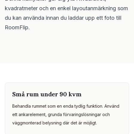
Kontrollera möbelpassning
kvadratmeter och en enkel layoutanmärkning som
Kontrollera gångytor innan du köper soffa eller bord.
du kan använda innan du laddar upp ett foto till
Små utrymmen
RoomFlip.
Galleri
Priser
Pro
🇸🇪
Svenska
Logga in
Små rum under 90 kvm
Behandla rummet som en enda tydlig funktion. Använd
ett ankarelement, grunda förvaringslösningar och
väggmonterad belysning där det är möjligt.