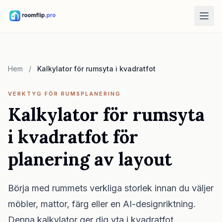
AI-verktyg
AI-rumsdesigner
Hem
/
Kalkylator för rumsyta i kvadratfot
Ladda upp ett rum och skapa en stilriktning.
Möblera om
VERKTYG FÖR RUMSPLANERING
Samma rum, samma möbler, bättre layouter.
Kalkylator för rumsyta
Prova möbel i rummet
i kvadratfot för
Se hur soffa, stol eller bord ser ut före köp.
planering av layout
Gratis verktyg
Rumsarea-kalkylator
Beräkna golv och väggar före planering.
Börja med rummets verkliga storlek innan du väljer
Mattstorleks-kalkylator
möbler, mattor, färg eller en AI-designriktning.
Hitta en startstorlek för mattan i rummet.
Denna kalkylator ger dig yta i kvadratfot,