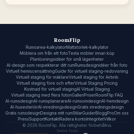
RoomFlip
Rumsarea-kalkylator
Mattstorlek-kalkylator
Möblera om från ett foto
Testa möbler innan köp
Planlösningsidéer för små lägenheter
AI-design som respekterar ditt rum
Rumsdesignidéer från foto
Virtuell hemiscensättning
Guide för virtuell staging-redovisning
Virtuell staging för mäklare
Virtuell staging för Airbnb
Virtuell staging före och efter
Virtual Staging Pricing
Kostnad för virtuell staging
AI Virtual Staging
Virtuell staging med flera foton
Galleri
Priser
RoomFlip FAQ
AI-rumsdesign
AI-rumsplanerare
AI-rumsomdesign
AI-hemdesign
AI-husexteriör
AI-inredningsdesign
Gratis inredningsdesign
Gratis rumsdesign
Designa mitt rum
Stilar
Guider
Blogg
Pro
Om oss
Press
Support
Kontakt
Radera konto
Integritet
Villkor
© 2026 RoomFlip. Alla rättigheter förbehållna.
Twelve Tools