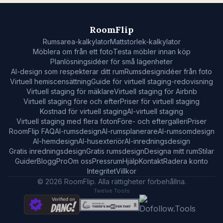
RoomFlip
Rumsarea-kalkylator
Mattstorlek-kalkylator
Möblera om från ett foto
Testa möbler innan köp
Planlösningsidéer för små lägenheter
AI-design som respekterar ditt rum
Rumsdesignidéer från foto
Virtuell hemiscensättning
Guide för virtuell staging-redovisning
Virtuell staging för mäklare
Virtuell staging för Airbnb
Virtuell staging före och efter
Priser för virtuell staging
Kostnad för virtuell staging
AI-virtuell staging
Virtuell staging med flera foton
Före- och eftergalleri
Priser
RoomFlip FAQ
AI-rumsdesign
AI-rumsplanerare
AI-rumsomdesign
AI-hemdesign
AI-husexteriör
AI-inredningsdesign
Gratis inredningsdesign
Gratis rumsdesign
Designa mitt rum
Stilar
Guider
Blogg
Pro
Om oss
Pressrum
Hjälp
Kontakt
Radera konto
Integritet
Villkor
© 2026 RoomFlip. Alla rättigheter förbehållna.
Twelve Tools