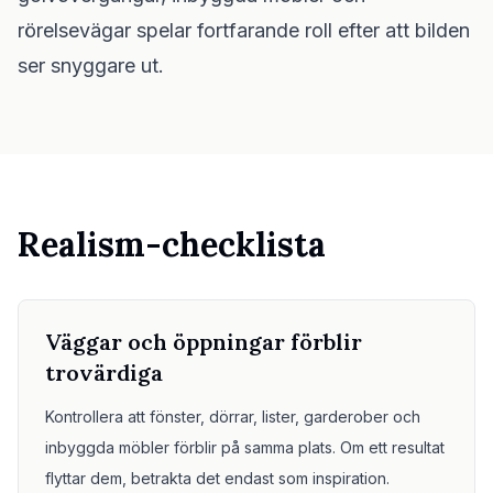
Kontroll av möbelpassning
rörelsevägar spelar fortfarande roll efter att bilden
Kontrollera gångutrymmet innan du köper en soffa eller ett bord.
ser snyggare ut.
Små utrymmen
Före- och eftergalleri
Priser
Pro
Realism-checklista
🇸🇪
Svenska
Logga in
Väggar och öppningar förblir
trovärdiga
Kontrollera att fönster, dörrar, lister, garderober och
inbyggda möbler förblir på samma plats. Om ett resultat
flyttar dem, betrakta det endast som inspiration.