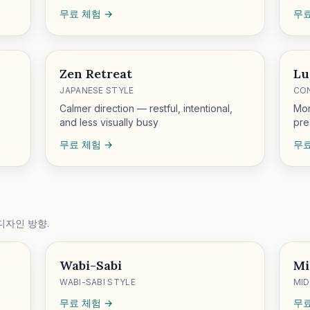
무료 체험 →
무료
Zen Retreat
Lu
JAPANESE STYLE
CO
Calmer direction — restful, intentional,
Mor
and less visually busy
pre
무료 체험 →
무료
디자인 방향.
Wabi-Sabi
Mi
WABI-SABI STYLE
MID
무료 체험 →
무료