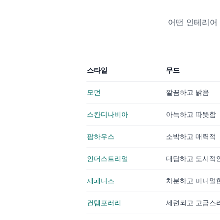
어떤 인테리어
스타일
무드
모던
깔끔하고 밝음
스칸디나비아
아늑하고 따뜻함
팜하우스
소박하고 매력적
인더스트리얼
대담하고 도시적
재패니즈
차분하고 미니멀
컨템포러리
세련되고 고급스