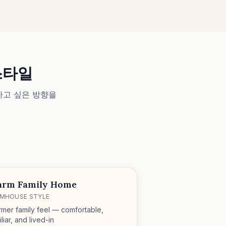
스타일
하고 싶은 방향을
rm Family Home
RMHOUSE STYLE
mer family feel — comfortable,
liar, and lived-in