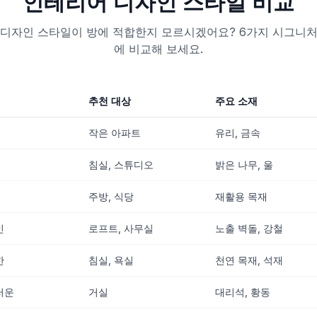
인테리어 디자인 스타일 비교
 디자인 스타일이 방에 적합한지 모르시겠어요? 6가지 시그니처
에 비교해 보세요.
추천 대상
주요 소재
작은 아파트
유리, 금속
침실, 스튜디오
밝은 나무, 울
주방, 식당
재활용 목재
인
로프트, 사무실
노출 벽돌, 강철
한
침실, 욕실
천연 목재, 석재
러운
거실
대리석, 황동