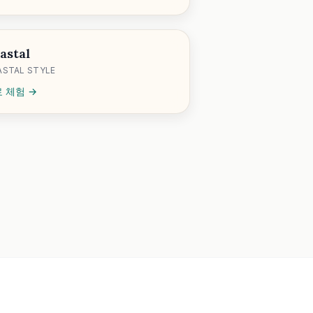
astal
STAL STYLE
 체험 →