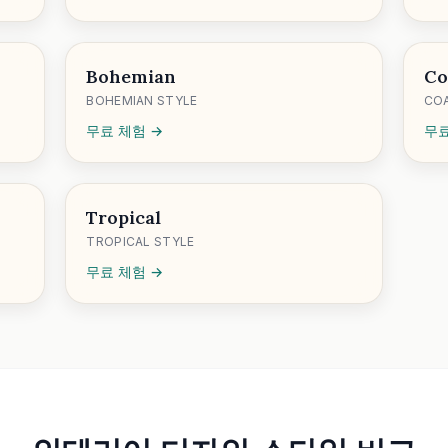
Bohemian
Co
BOHEMIAN STYLE
COA
무료 체험 →
무료
Tropical
TROPICAL STYLE
무료 체험 →