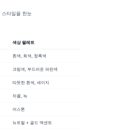
 스타일을 한눈
색상 팔레트
흰색, 회색, 청록색
크림색, 부드러운 파란색
따뜻한 흰색, 세이지
차콜, 녹
어스톤
뉴트럴 + 골드 액센트