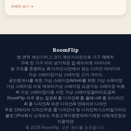
자세히 보기 →
RoomFlip
방 면적 계산기
러그 크기 계산기
사진으로 가구 재배치
구매 전 가구 미리 보기
작은 집 레이아웃 아이디어
방 구조를 존중하는 AI 디자인
사진에서 얻는 디자인 아이디어
가상 스테이징
가상 스테이징 고지 가이드
공인중개사를 위한 가상 스테이징
Airbnb를 위한 가상 스테이징
가상 스테이징 비포 애프터
가상 스테이징 요금
가상 스테이징 비용
AI 가상 스테이징
다중 사진 가상 스테이징
갤러리
요금제
RoomFlip 자주 묻는 질문
AI 룸 디자인
AI 룸 플래너
AI 룸 리디자인
AI 홈 디자인
AI 외관 디자인
AI 인테리어 디자인
무료 인테리어 디자인
무료 룸 디자인
내 방 디자인하기
스타일
가이드
블로그
Pro
회사 소개
보도 자료
고객지원
문의하기
계정 삭제
개인정보
이용약관
© 2026 RoomFlip. 모든 권리를 보유합니다.