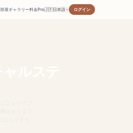
い部屋
ギャラリー
料金
Pro
🇯🇵
日本語
ログイン
します。
見つけま
チャルステ
を確認しま
、ビフォーアフ
結果はあくまで
にはなりませ