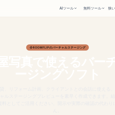
AIツール
無料ツール
狭
AIルームデザイナー
部屋面積計算
部屋の写真をアップロードして、スタイル
計画前に床面積と壁面積を計算
案を作成します。
ラグサイズ計算
家具の配置替え
部屋に合うラグサイズの目安を
ROOMFLIPのバーチャルステージング
同じ部屋、同じ家具で、より良いレイアウ
す。
屋写真で使えるバー
トを試します。
家具サイズ確認
部屋で家具を試す
ージングソフト
ソファやテーブル購入前に通路
購入前にソファ、椅子、テーブルの見え方
す。
を確認します。
貸、リフォーム計画、クライアントとの会話に使える
ャルステージングプレビューを素早く作成できます。
資料としてご活用ください。開示や実際の確認の代わり
ん。