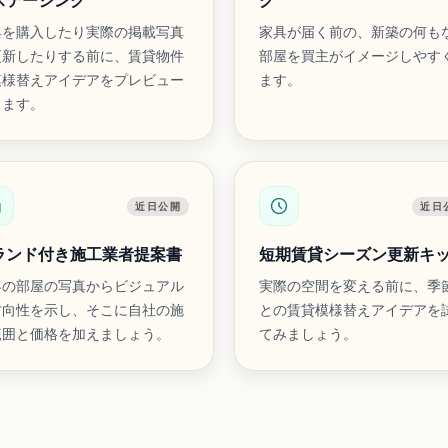
ステージング
グ
具を購入したり実際の掲載写真
家具が届く前の、新築の何も
更新したりする前に、賃貸物件
部屋を買主がイメージしやす
模様替えアイデアをプレビュー
ます。
きます。
近日公開
近日
ランド付き施工業者提案書
短期賃貸シーズン更新キ
客の部屋の写真からビジュアル
実際の空間を変える前に、季
方向性を示し、そこに自社の施
との賃貸模様替えアイデアを
範囲と価格を加えましょう。
てみましょう。