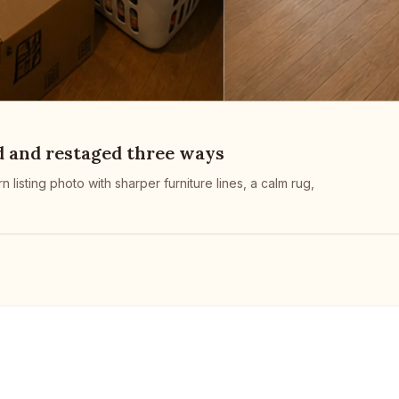
d and restaged three ways
sting photo with sharper furniture lines, a calm rug,