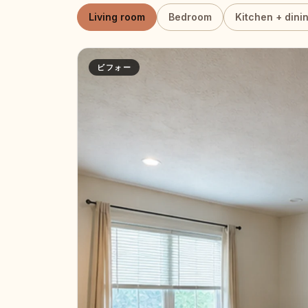
Living room
Bedroom
Kitchen + dini
ビフォー