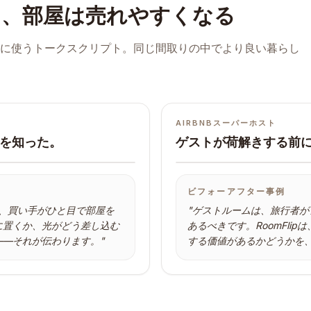
と、部屋は売れやすくなる
に使うトークスクリプト。同じ間取りの中でより良い暮らし
AIRBNBスーパーホスト
を知った。
ゲストが荷解きする前
ター
ビフォー
ビフォーアフター事例
、買い手がひと目で部屋を
"
ゲストルームは、旅行者が
に置くか、光がどう差し込む
あるべきです。RoomFli
——それが伝わります。
"
する価値があるかどうかを