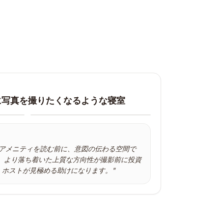
リフォームコ
に写真を撮りたくなるような寝室
3回の打
アフター
やく見る
ビフォー
ビフォー
アメニティを読む前に、意図の伝わる空間で
pは、より落ち着いた上質な方向性が撮影前に投資
"
ムードボ
、ホストが見極める助けになります。
"
部屋のプ
ー、この
で。
"