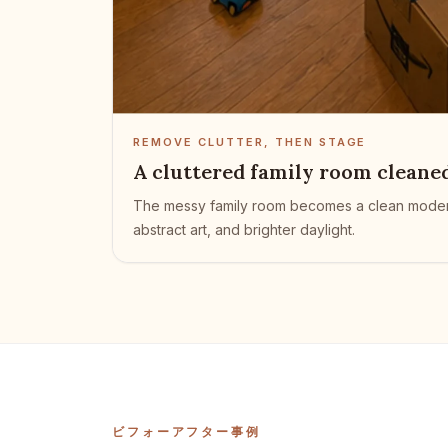
REMOVE CLUTTER, THEN STAGE
A cluttered family room cleane
The messy family room becomes a clean modern li
abstract art, and brighter daylight.
ビフォーアフター事例