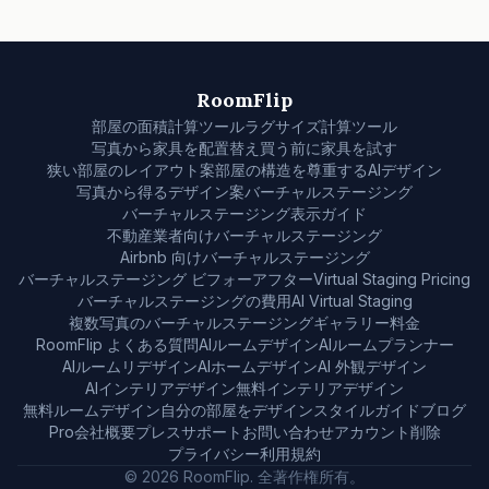
RoomFlip
部屋の面積計算ツール
ラグサイズ計算ツール
写真から家具を配置替え
買う前に家具を試す
狭い部屋のレイアウト案
部屋の構造を尊重するAIデザイン
写真から得るデザイン案
バーチャルステージング
バーチャルステージング表示ガイド
不動産業者向けバーチャルステージング
Airbnb 向けバーチャルステージング
バーチャルステージング ビフォーアフター
Virtual Staging Pricing
バーチャルステージングの費用
AI Virtual Staging
複数写真のバーチャルステージング
ギャラリー
料金
RoomFlip よくある質問
AIルームデザイン
AIルームプランナー
AIルームリデザイン
AIホームデザイン
AI 外観デザイン
AIインテリアデザイン
無料インテリアデザイン
無料ルームデザイン
自分の部屋をデザイン
スタイル
ガイド
ブログ
Pro
会社概要
プレス
サポート
お問い合わせ
アカウント削除
プライバシー
利用規約
© 2026 RoomFlip. 全著作権所有。