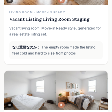
前
後
LIVING ROOM · MOVE-IN READY
Vacant Listing Living Room Staging
Vacant living room, Move-in Ready style, generated for
a real estate listing set.
なぜ重要なのか：
The empty room made the listing
feel cold and hard to size from photos.
前
後