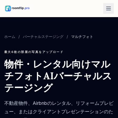
AIツール
AIルームデザイナー
ホーム
/
バーチャルステージング
/
マルチフォト
部屋の写真をアップロードして、スタイル案を作成します。
家具の配置替え
最大6枚の部屋の写真をアップロード
同じ部屋、同じ家具で、より良いレイアウトを試します。
物件・レンタル向けマル
部屋で家具を試す
購入前にソファ、椅子、テーブルの見え方を確認します。
チフォトAIバーチャルス
無料ツール
テージング
部屋面積計算
計画前に床面積と壁面積を計算します。
不動産物件、Airbnbのレンタル、リフォームプレビ
ラグサイズ計算
ュー、またはクライアントプレゼンテーションのた
部屋に合うラグサイズの目安を見つけます。