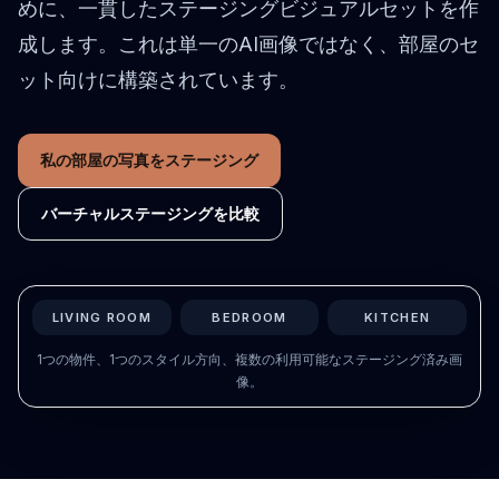
めに、一貫したステージングビジュアルセットを作
家具サイズ確認
成します。これは単一のAI画像ではなく、部屋のセ
ソファやテーブル購入前に通路を確認します。
ット向けに構築されています。
狭い部屋
ギャラリー
私の部屋の写真をステージング
料金
バーチャルステージングを比較
Pro
🇯🇵
日本語
ログイン
LIVING ROOM
BEDROOM
KITCHEN
1つの物件、1つのスタイル方向、複数の利用可能なステージング済み画
像。