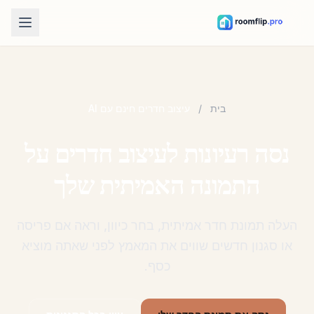
כלי AI
מעצב חדרים AI
העלו חדר וצרו כיוון עיצובי.
בית
/
עיצוב חדרים חינם עם AI
סידור רהיטים מחדש
נסה רעיונות לעיצוב חדרים על
אותו חדר ואותם רהיטים, פריסות טובות יותר.
לנסות רהיט בחדר
התמונה האמיתית שלך
ראו איך ספה, כיסא או שולחן נראים לפני קנייה.
כלים חינמיים
העלה תמונת חדר אמיתית, בחר כיוון, וראה אם פריסה
מחשבון שטח חדר
או סגנון חדשים שווים את המאמץ לפני שאתה מוציא
חשבו רצפה וקירות לפני תכנון.
כסף.
מחשבון גודל שטיח
מצאו גודל שטיח ראשוני לחדר.