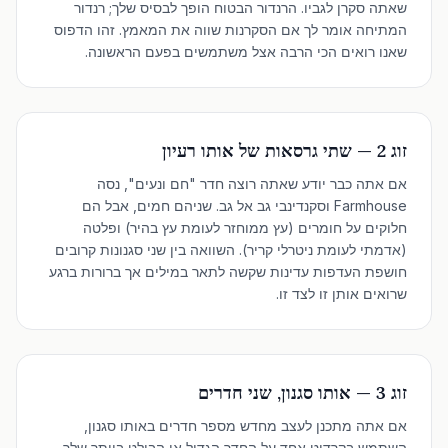
שאתה סקרן לגביו. הרנדור הבטוח הופך לבסיס שלך; רנדור
המתיחה אומר לך אם הסקרנות שווה את המאמץ. זהו הדפוס
שאנו רואים הכי הרבה אצל משתמשים בפעם הראשונה.
זוג 2 — שתי גרסאות של אותו רעיון
אם אתה כבר יודע שאתה רוצה חדר "חם ונעים", נסה
Farmhouse וסקנדינבי גב אל גב. שניהם חמים, אבל הם
חלוקים על חומרים (עץ ממוחזר לעומת עץ בהיר) ופלטה
(אדמתי לעומת ניטרלי קריר). השוואה בין שני סגנונות קרובים
חושפת העדפות עדינות שקשה לתאר במילים אך ברורות ברגע
שרואים אותן זו לצד זו.
זוג 3 — אותו סגנון, שני חדרים
אם אתה מתכנן לעצב מחדש מספר חדרים באותו סגנון,
השתמש בקרדיט אחד על החדר הגדול או הבולט ביותר שלך