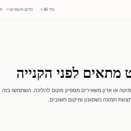
כלי AI
כלים חינמיים
חל
מעצב חדרים AI
מחשבו
העלו חדר וצרו כיוון עיצובי.
חשבו רצפה וקיר
סידור רהיטים מחדש
מחשבון 
אותו חדר ואותם רהיטים, פריסות טובות יותר.
מצאו גודל שטיח
לנסות רהיט בחדר
בדיקת התא
 מתאים לפני הקנייה
ראו איך ספה, כיסא או שולחן נראים לפני קנייה.
בדקו מעברים לפני קניית 
 מיטה או ארון משאירים מספיק מקום להליכה. השתמשו בזה
צוגת תמונה כשסגנון ומיקום חשובים.