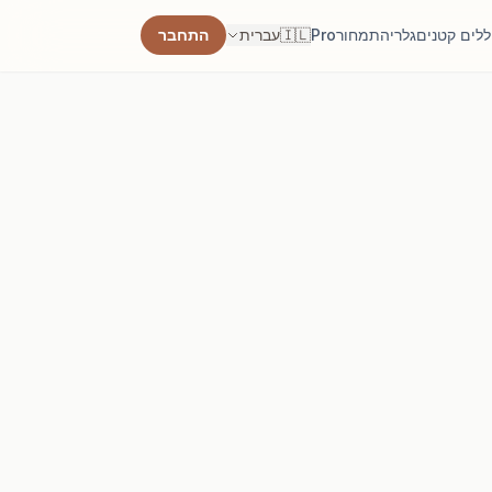
לים קטנים
גלריה
תמחור
Pro
🇮🇱
עברית
התחבר
ן שטח חדר
ות לפני תכנון.
גודל שטיח
 ראשוני לחדר.
מת רהיטים
ספה או שולחן.