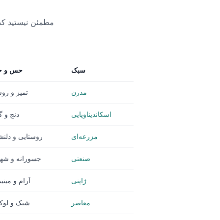
مطمئن نیستید ک
سبک
حس و ح
مدرن
تمیز و رو
اسکاندیناویایی
دنج و گ
مزرعه‌ای
روستایی و دلنش
صنعتی
جسورانه و شه
ژاپنی
آرام و مینی
معاصر
شیک و لو