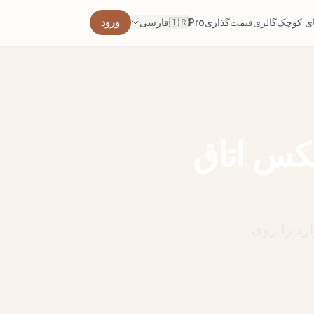
ی کوچک
گالری
قیمت‌گذاری
Pro
🇮🇷
فارسی
ورود
 اتاق
اب کنید.
ه فرش
اق پیدا
کس اتاق
کنید.
مبلمان
‌وآمد را
ی کنید.
رد را روی