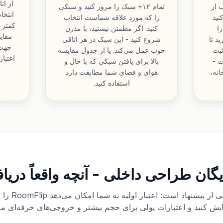
از ا
 از
تمام ۱۲+ سبک را مرور کنید و سبکی
انتخا
نید
را که مورد علاقه شماست انتخاب
را
کنید. اگر مطمئن نیستید، با مدرن
مقای
د تا
شروع کنید - این سبک در هر اتاقی
جهت 
ثبت
خوب عمل می‌کند. یا از جدول مقایسه
اعتبار
ت -
بالا برای یافتن سبکی که با حال و
انه،
هوای و فضای شما مطابقت دارد
استفاده کنید.
یگان طراحی داخلی - آنچه واقعاً دریا
این نسخه شفافی از
ایش کنید و اعتبارات پولی برای حجم بیشتر و خروجی‌های حرفه‌ای من