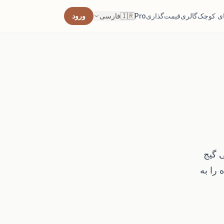
ی کوچک
گالری
قیمت‌گذاری
Pro
🇮🇷
فارسی
ورود
 اتاق
اب کنید.
ه فرش
اق پیدا
کنید.
مبلمان
‌وآمد را
ی کنید.
ی گیج
 را به