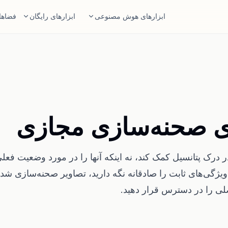
ابزارهای هوش مصنوعی
ابزارهای رایگان
فضاها
طراح اتاق با هوش مصنوعی
ماشین حساب مساحت
عکس اتاق را بارگذاری کنید و مسیر سبک
قبل از برنامه‌ریزی، کف و دیوارها را حس
بسازید.
ماشین حساب انداز
چیدمان دوباره مبلمان
یک اندازه شروع مناسب برای فرش ات
همان اتاق و همان مبلمان، با چیدمان‌های بهتر.
ی صحنه‌سازی مجازی
امتحان مبلمان در اتاق
بررسی جا شدن 
قبل از خرید، ظاهر مبل، صندلی یا میز را ببینید.
قبل از خرید مبل یا میز، مسیر رفت
بررس
 درک پتانسیل کمک کند، نه اینکه آنها را در مورد وضعیت فعل
یژگی‌های ثابت را صادقانه نگه دارید، تصاویر صحنه‌سازی شده
ی را در دسترس قرار دهید.