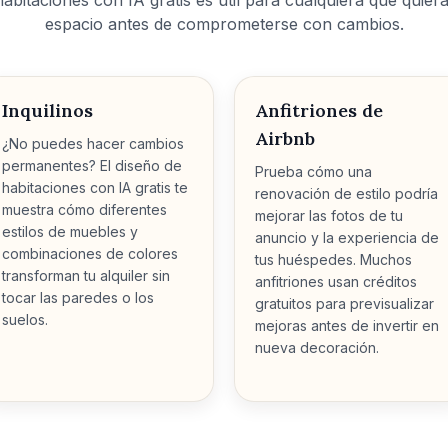
habitaciones con IA gratis es útil para cualquiera que quiera
espacio antes de comprometerse con cambios.
Inquilinos
Anfitriones de
Airbnb
¿No puedes hacer cambios
permanentes? El diseño de
Prueba cómo una
habitaciones con IA gratis te
renovación de estilo podría
muestra cómo diferentes
mejorar las fotos de tu
estilos de muebles y
anuncio y la experiencia de
combinaciones de colores
tus huéspedes. Muchos
transforman tu alquiler sin
anfitriones usan créditos
tocar las paredes o los
gratuitos para previsualizar
suelos.
mejoras antes de invertir en
nueva decoración.