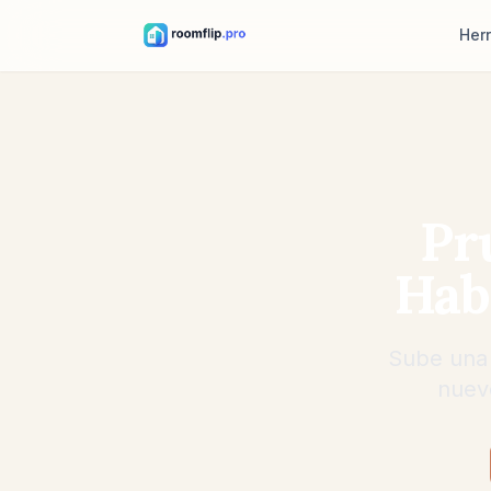
Her
Diseñado
Sube una 
dirección 
Reorgan
Pr
La misma 
muebles, 
Hab
Probar m
Mira cómo 
una mesa 
Sube una f
nuevo