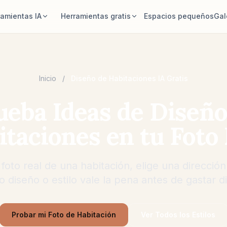
ramientas IA
Herramientas gratis
Espacios pequeños
Gal
r de habitaciones IA
Calculadora de área
habitación y genera una
Calcula suelo y paredes antes de
de estilo.
planificar.
Inicio
/
Diseño de Habitaciones IA Gratis
izar muebles
Calculadora de alfombras
ueba Ideas de Diseño
habitación y los mismos
Encuentra un tamaño inicial de alfombra
con mejores distribuciones.
para la habitación.
itaciones en tu Foto 
uebles en la habitación
Comprobar ajuste de muebles
queda un sofá, una silla o
Comprueba los pasos antes de
antes de comprar.
comprar un sofá o una mesa.
oto real de una habitación, elige una dirección
 diseño o estilo vale la pena antes de gastar d
Probar mi Foto de Habitación
Ver Todos los Estilos