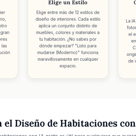
Elige un Estilo
ier
Elige entre más de 12 estilos de
rio,
diseño de interiores. Cada estilo
La I
otro
aplica un conjunto distinto de
foto
 gran
muebles, colores y materiales a
el 
ores
tu habitación. ¿No sabes por
en
 las
dónde empezar? "Listo para
C
ución
mudarse (Moderno)" funciona
orig
maravillosamente en cualquier
de 
espacio.
 el Diseño de Habitaciones con