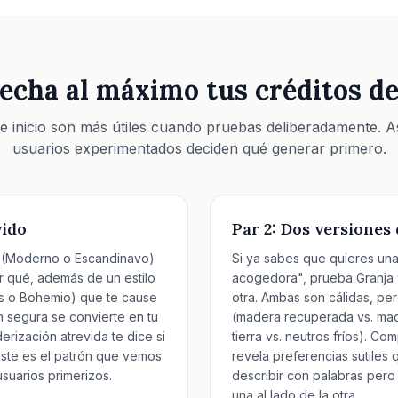
cha al máximo tus créditos de
de inicio son más útiles cuando pruebas deliberadamente. A
usuarios experimentados deciden qué generar primero.
vido
Par 2: Dos versiones
r (Moderno o Escandinavo)
Si ya sabes que quieres una
r qué, además de un estilo
acogedora", prueba Granja 
nés o Bohemio) que te cause
otra. Ambas son cálidas, per
n segura se convierte en tu
(madera recuperada vs. made
erización atrevida te dice si
tierra vs. neutros fríos). C
 Este es el patrón que vemos
revela preferencias sutiles 
suarios primerizos.
describir con palabras pero
una al lado de la otra.