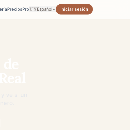
ería
Precios
Pro
🇪🇸
Español
Iniciar sesión
 de
Real
 y ve si un
inero.