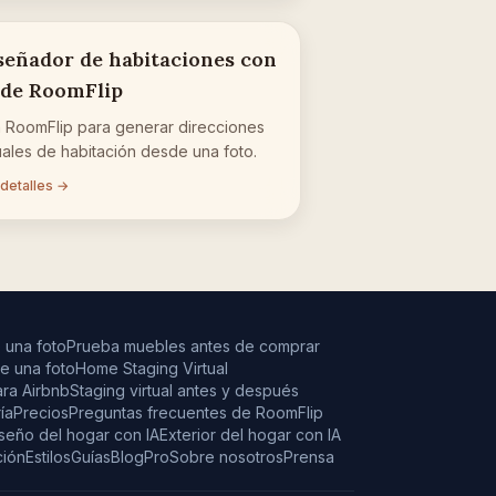
señador de habitaciones con
 de RoomFlip
 RoomFlip para generar direcciones
uales de habitación desde una foto.
 detalles →
 una foto
Prueba muebles antes de comprar
e una foto
Home Staging Virtual
ara Airbnb
Staging virtual antes y después
ía
Precios
Preguntas frecuentes de RoomFlip
seño del hogar con IA
Exterior del hogar con IA
ción
Estilos
Guías
Blog
Pro
Sobre nosotros
Prensa