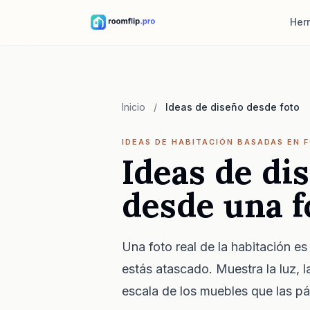
Her
Diseñado
Sube una 
dirección 
Inicio
/
Ideas de diseño desde foto
Reorgan
La misma 
IDEAS DE HABITACIÓN BASADAS EN 
muebles, 
Ideas de di
Probar m
desde una f
Mira cómo 
una mesa 
Una foto real de la habitación es
estás atascado. Muestra la luz, la
escala de los muebles que las pá