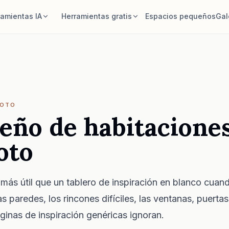
ramientas IA
Herramientas gratis
Espacios pequeños
Gal
r de habitaciones IA
Calculadora de área
habitación y genera una
Calcula suelo y paredes antes de
de estilo.
planificar.
izar muebles
Calculadora de alfombras
habitación y los mismos
Encuentra un tamaño inicial de alfombra
FOTO
con mejores distribuciones.
para la habitación.
seño de habitacione
uebles en la habitación
Comprobar ajuste de muebles
oto
queda un sofá, una silla o
Comprueba los pasos antes de
antes de comprar.
comprar un sofá o una mesa.
 más útil que un tablero de inspiración en blanco cuan
s paredes, los rincones difíciles, las ventanas, puertas
ginas de inspiración genéricas ignoran.