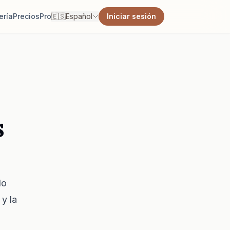
ería
Precios
Pro
🇪🇸
Español
Iniciar sesión
s
do
 y la