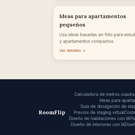
Ideas para apartamentos
pequeños
Usa ideas basadas en foto para estud
y apartamentos compactos.
Ver detalles →
Calculadora de metros cuadr
Ideas para apart
Guía de divulgación de stag
RoomFlip
Precios de staging virtual
Coste
Diseño de habitaciones con IA
Pl
Diseño de interiores con IA
Diseñ