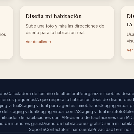
Diseña mi habitación
Di
IA
Sube una foto y mira las direcciones de
diseño para tu habitación real.
ios
Usa
vis
Ver detalles →
Ver
ados
Calculadora de tamaño de alfombra
Reorganizar muebles desde
amentos pequeños
IA que respeta tu habitación
Ideas de diseño desd
ing virtual
Staging virtual para agentes inmobiliarios
Staging virtual p
 del staging virtual
Staging virtual con IA
Staging virtual multifoto
Galer
anificador de habitaciones con IA
Rediseño de habitaciones con IA
Di
o de interiores gratis
Diseño de habitaciones gratis
Diseña mi habita
Soporte
Contacto
Eliminar cuenta
Privacidad
Términos