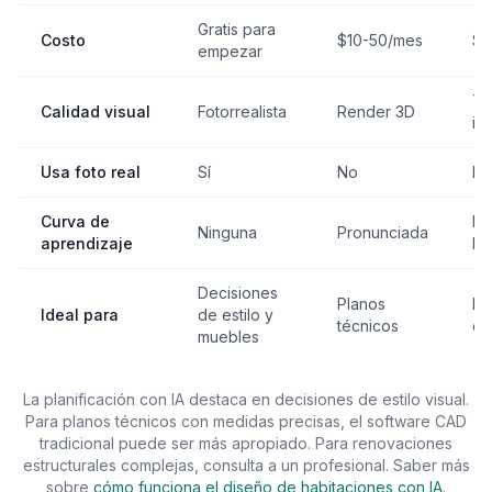
Gratis para
Costo
$10-50/mes
$2
empezar
Ta
Calidad visual
Fotorrealista
Render 3D
in
Usa foto real
Sí
No
N
Curva de
Ni
Ninguna
Pronunciada
aprendizaje
ha
Decisiones
Planos
Re
Ideal para
de estilo y
técnicos
co
muebles
La planificación con IA destaca en decisiones de estilo visual.
Para planos técnicos con medidas precisas, el software CAD
tradicional puede ser más apropiado. Para renovaciones
estructurales complejas, consulta a un profesional. Saber más
sobre
cómo funciona el diseño de habitaciones con IA
.