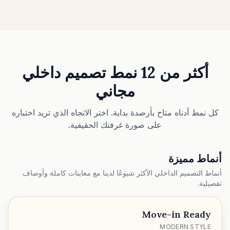
فحص ملاءمة الأثاث
تحقق من مسارات الحركة قبل شراء أريكة أو طاولة.
المساحات الصغيرة
معرض قبل وبعد
أكثر من 12 نمط تصميم داخلي
الأسعار
مجاني
Pro
كل نمط أدناه متاح بأرصدة بداية. اختر الاتجاه الذي تريد اختباره
على صورة غرفتك الحقيقية.
🇸🇦
العربية
تسجيل الدخول
أنماط مميزة
أنماط التصميم الداخلي الأكثر شيوعًا لدينا مع معاينات كاملة وأوصاف
تفصيلية.
Move-in Ready
MODERN STYLE