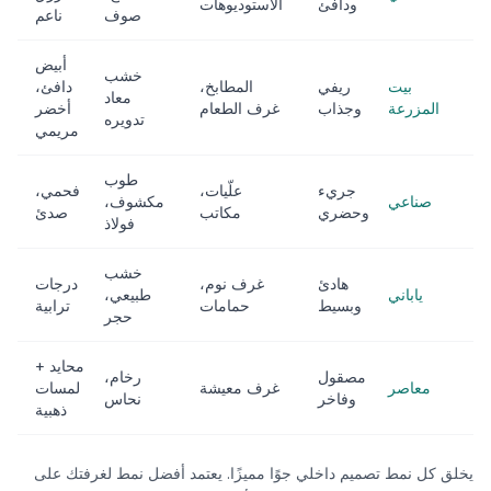
ودافئ
الاستوديوهات
صوف
ناعم
أبيض
خشب
بيت
ريفي
المطابخ،
دافئ،
معاد
المزرعة
وجذاب
غرف الطعام
أخضر
تدويره
مريمي
طوب
جريء
علّيات،
فحمي،
صناعي
مكشوف،
وحضري
مكاتب
صدئ
فولاذ
خشب
هادئ
غرف نوم،
درجات
ياباني
طبيعي،
وبسيط
حمامات
ترابية
حجر
محايد +
مصقول
رخام،
معاصر
غرف معيشة
لمسات
وفاخر
نحاس
ذهبية
يخلق كل نمط تصميم داخلي جوًا مميزًا. يعتمد أفضل نمط لغرفتك على