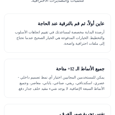
للكميات والتصديرات الاحترافية.
عاين أولاً، ثم قم بالترقية عند الحاجة
أرصدة البداية مخصصة لمساعدتك في تقييم اتجاهات الأسلوب
والتخطيط. الخيارات المدفوعة هي الخيار الصحيح عندما تحتاج
إلى ملفات احترافية واضحة.
جميع الأنماط الـ 12+ متاحة
يمكن للمستخدمين المجانيين اختيار أي نمط تصميم داخلي -
عصري، اسكندنافي، ريفي، صناعي، ياباني، معاصر، وجميع
الأنماط السبعة الإضافية. لا يوجد شيء مقيد خلف جدار دفع.
نفس تجربة صور الغرف