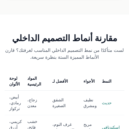
مقارنة أنماط التصميم الداخلي
لست متأكدًا من نمط التصميم الداخلي المناسب لغرفتك؟ قارن
الأنماط المميزة الستة بنظرة سريعة.
المواد
لوحة
النمط
الأجواء
الأفضل لـ
الرئيسية
الألوان
أبيض،
نظيف
الشقق
زجاج،
حديث
رمادي،
ومشرق
الصغيرة
معدن
تركواز
خشب
كريمي،
مريح
غرف النوم،
اسكندنافي
فاتح،
أزرق