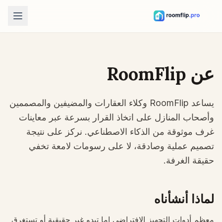
أدوات الذكاء الاصطناعي
مصمم غرف بالذكاء الاصطناعي
عن RoomFlip
ارفع صورة غرفة وأنشئ اتجاهاً للتصميم.
إعادة ترتيب الأثاث
يساعد RoomFlip وكلاء العقارات والمضيفين والمصممين
استكشف توزيعات جديدة باستخدام الغرفة والأثاث الظاهرين في صورتك.
وأصحاب المنازل على اتخاذ القرار بسرعة عبر معاينات
جرّب الأثاث في الغرفة
غرف موثوقة من الذكاء الاصطناعي. نركز على نتيجة
شاهد شكل الأريكة أو الكرسي أو الطاولة قبل الشراء.
تصميم عملية وصادقة، لا على رسومات لامعة تخفي
أدوات مجانية
حقيقة الغرفة.
حاسبة مساحة الغرفة
احسب مساحة الأرضية والجدران قبل التخطيط.
لماذا أنشأناه
حاسبة مقاس السجادة
اعثر على مقاس سجادة مناسب كبداية للغرفة.
معظم أدوات التجهيز الافتراضي إما تبدو غير حقيقية أو تستغرق