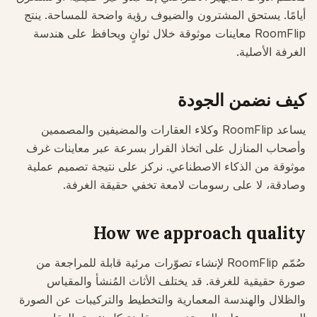
فحص ملاءمة الأثاث
أيامًا. يستحق المشترون والضيوف رؤية واضحة للمساحة. ينتج
تحقق من مسارات الحركة قبل شراء أريكة أو طاولة.
RoomFlip معاينات موثوقة خلال ثوانٍ ويحافظ على هندسة
الغرفة الأصلية.
المساحات الصغيرة
معرض قبل وبعد
كيف نضمن الجودة
الأسعار
يساعد RoomFlip وكلاء العقارات والمضيفين والمصممين
Pro
وأصحاب المنازل على اتخاذ القرار بسرعة عبر معاينات غرف
موثوقة من الذكاء الاصطناعي. نركز على نتيجة تصميم عملية
🇸🇦
العربية
وصادقة، لا على رسومات لامعة تخفي حقيقة الغرفة.
تسجيل الدخول
How we approach quality
صُمّم RoomFlip لإنشاء تصوّرات مرئية قابلة للمراجعة من
صورة حقيقية للغرفة. قد يختلف الأثاث المُنشأ والمقياس
والظلال والهندسة المعمارية والتخطيط والتركيبات عن الصورة