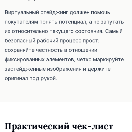
Проверка мебели по размеру
Проверьте проходы перед покупкой дивана или стола.
Виртуальный стейджинг должен помочь
покупателям понять потенциал, а не запутать
Маленькие пространства
их относительно текущего состояния. Самый
Галерея
безопасный рабочий процесс прост:
Тарифы
сохраняйте честность в отношении
фиксированных элементов, четко маркируйте
Pro
застейдженные изображения и держите
🇷🇺
Русский
оригинал под рукой.
Войти
Практический чек-лист