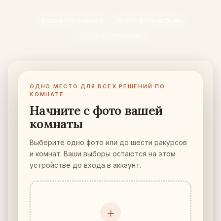
Проверка мебели по размеру
Ваше фото комнаты
Любое фото мебели
Проверьте проходы перед покупкой дивана или стола.
3 идеи расстановки
Маленькие пространства
Галерея «до и после»
ОДНО МЕСТО ДЛЯ ВСЕХ РЕШЕНИЙ ПО
Тарифы
КОМНАТЕ
Начните с фото вашей
Pro
комнаты
🇷🇺
Русский
Выберите одно фото или до шести ракурсов
Войти
и комнат. Ваши выборы остаются на этом
устройстве до входа в аккаунт.
＋