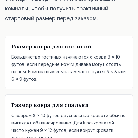
комнаты, чтобы получить практичный
Проверка мебели по размеру
стартовый размер перед заказом.
Проверьте проходы перед покупкой дивана или стола.
Маленькие пространства
Галерея «до и после»
Размер ковра для гостиной
Тарифы
Большинство гостиных начинаются с ковра 8 × 10
футов, если передние ножки дивана могут стоять
Pro
на нём. Компактным комнатам часто нужен 5 × 8 или
6 × 9 футов.
🇷🇺
Русский
Войти
Размер ковра для спальни
С ковром 8 × 10 футов двуспальные кровати обычно
выглядят сбалансированно. Для king-кроватей
часто нужен 9 × 12 футов, если вокруг кровати
достаточно места.