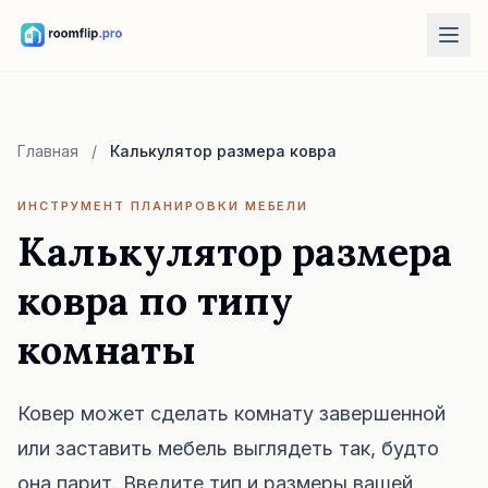
AI-инструменты
AI-дизайнер комнаты
Главная
/
Калькулятор размера ковра
Загрузите фото комнаты и выберите направление стиля.
Переставить мебель
ИНСТРУМЕНТ ПЛАНИРОВКИ МЕБЕЛИ
Изучайте новые варианты расстановки мебели на фото вашей
Калькулятор размера
комнаты.
ковра по типу
Примерить мебель в комнате
Посмотрите диван, кресло или стол в комнате до покупки.
комнаты
Бесплатные инструменты
Калькулятор площади комнаты
Ковер может сделать комнату завершенной
Рассчитайте пол и стены перед планированием.
или заставить мебель выглядеть так, будто
Калькулятор размера ковра
она парит. Введите тип и размеры вашей
Подберите начальный размер ковра для комнаты.