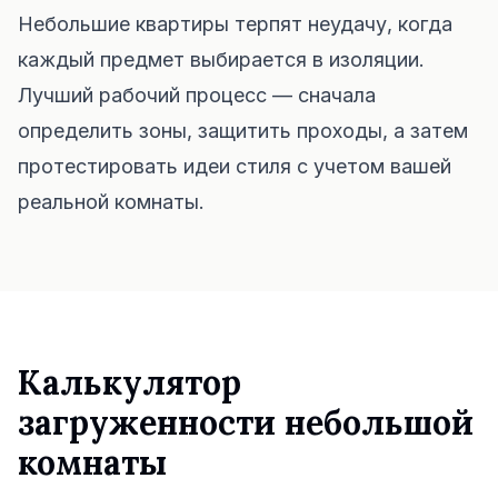
Проверка мебели по размеру
Небольшие квартиры терпят неудачу, когда
Проверьте проходы перед покупкой дивана или стола.
каждый предмет выбирается в изоляции.
Маленькие пространства
Лучший рабочий процесс — сначала
определить зоны, защитить проходы, а затем
Галерея
протестировать идеи стиля с учетом вашей
Тарифы
реальной комнаты.
Pro
🇷🇺
Русский
Войти
Калькулятор
загруженности небольшой
комнаты