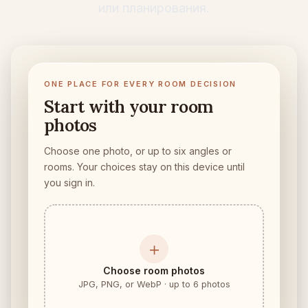
или планирования.
Проверка мебели по размеру
Проверьте проходы перед покупкой дивана или стола.
Маленькие пространства
Галерея
ONE PLACE FOR EVERY ROOM DECISION
Start with your room
Тарифы
photos
Pro
Choose one photo, or up to six angles or
🇷🇺
Русский
rooms. Your choices stay on this device until
you sign in.
Войти
＋
Choose room photos
JPG, PNG, or WebP · up to 6 photos