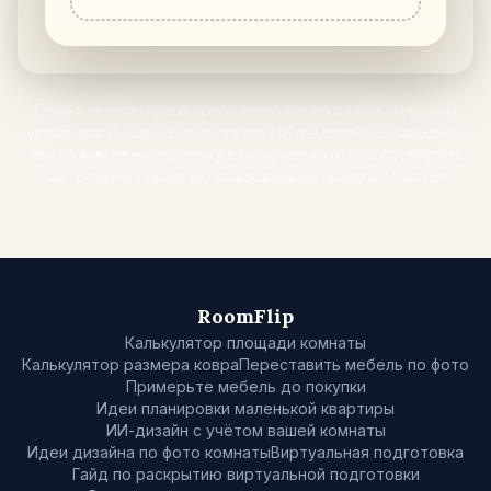
Совет: используйте яркое фото комнаты под широким
углом для лучших результатов ИИ-редизайна. Наведите
или нажмите на карточку стиля, если хотите проверить
настроение перед использованием предпросмотра.
RoomFlip
Калькулятор площади комнаты
Калькулятор размера ковра
Переставить мебель по фото
Примерьте мебель до покупки
Идеи планировки маленькой квартиры
ИИ-дизайн с учётом вашей комнаты
Идеи дизайна по фото комнаты
Виртуальная подготовка
Гайд по раскрытию виртуальной подготовки