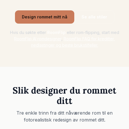
Sjekk møbelpassform
Sjekk gangareal før du kjøper sofa eller bord.
Design rommet mitt nå
Se alle stiler
Små rom
Hvis du søkte etter
RoomFlip
eller rom-flipping, start med
Galleri
RoomFlip AI romdesigner
,
RoomFlip FAQ for kreditter,
nedlastinger og beste brukstilfeller.
Priser
Pro
🇳🇴
Norsk
Logg inn
Slik designer du rommet
ditt
Tre enkle trinn fra ditt nåværende rom til en
fotorealistisk redesign av rommet ditt.