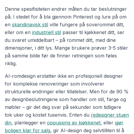
Denne spesifisiteten endrer måten du tar beslutninger
på. I stedet for å bla gjennom Pinterest og lure på om
en
skandinavisk stil
ville fungere på soverommet ditt,
eller om en
industriell stil
passer til kjøkkenet ditt, ser
du svaret umiddelbart – på rommet ditt, med dine
dimensjoner, i ditt lys. Mange brukere prøver 3-5 stiler
på samme bilde før de finner retningen som føles
riktig.
AI-romdesign erstatter ikke en profesjonell designer
for komplekse renoveringer som involverer
strukturelle endringer eller tillatelser. Men for de 90 %
av designbeslutningene som handler om stil, farge og
møbler – gir det deg svar på sekunder som tidligere
tok uker og kostet tusenvis. Enten du
redesigner stuen
din
, planlegger en
oppussing av kjøkkenet
, eller
gjør
boligen klar for salg
, gir AI-design deg selvtilliten til å