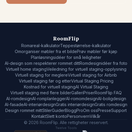
RoomFlip
Romareal-kalkulator
Teppestørrelse-kalkulator
Omorganiser møbler fra et bilde
Prøv møbler før kjøp
Planløsningsidéer for små leiligheter
AI-design som respekterer rommet ditt
Romdesignidéer fra foto
Virtuell home staging
Veiledning for virtuell staging-opplysning
Virtuell staging for meglere
Virtuell staging for Airbnb
Virtuell staging før og etter
Virtual Staging Pricing
Kostnad for virtuell staging
AI Virtual Staging
Virtuell staging med flere bilder
Galleri
Priser
RoomFlip FAQ
AI-romdesign
AI-romplanlegger
AI-romomdesign
AI-boligdesign
AI-fasade
AI-interiørdesign
Gratis interiørdesign
Gratis romdesign
Design rommet mitt
Stiler
Guider
Blogg
Pro
Om oss
Presse
Support
Kontakt
Slett konto
Personvern
Vilkår
© 2026 RoomFlip. Alle rettigheter reservert.
Twelve Tools