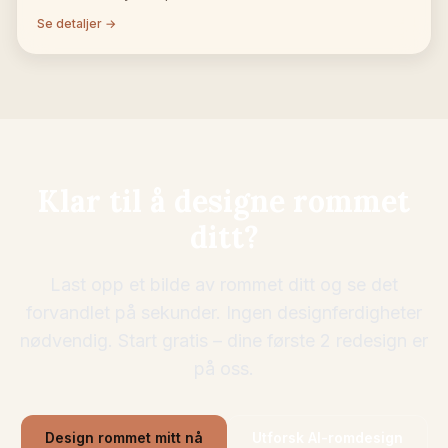
Se detaljer →
Klar til å designe rommet
ditt?
Last opp et bilde av rommet ditt og se det
forvandlet på sekunder. Ingen designferdigheter
nødvendig. Start gratis – dine første 2 redesign er
på oss.
Design rommet mitt nå
Utforsk AI-romdesign