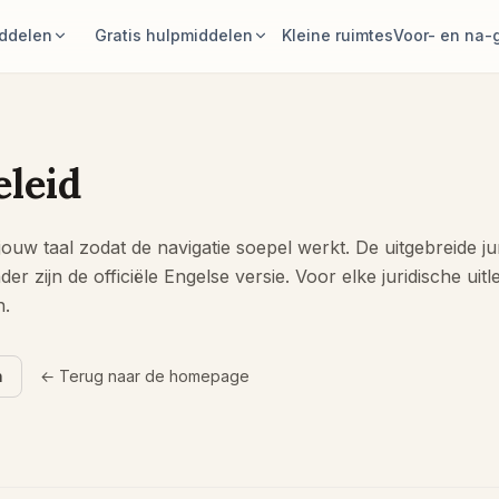
iddelen
Gratis hulpmiddelen
Kleine ruimtes
Voor- en na-g
erper
Kameroppervlakcalculator
rfoto en genereer
Bereken het vloer- en muuroppervlak
voordat je gaat plannen.
eleid
chikken
Vloerkleedcalculator
ndelingen met de
Vind een eerste formaat voor een
jouw taal zodat de navigatie soepel werkt. De uitgebreide ju
s op je foto.
vloerkleed in de kamer.
der zijn de officiële Engelse versie. Voor elke juridische ui
mer proberen
Meubelpasvorm controleren
n.
koop hoe een bank,
Controleer de loopruimte voordat je
at.
een bank of tafel koopt.
n
← Terug naar de homepage