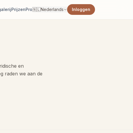
alerij
Prijzen
Pro
🇳🇱
Nederlands
Inloggen
ridische en
tleg raden we aan de