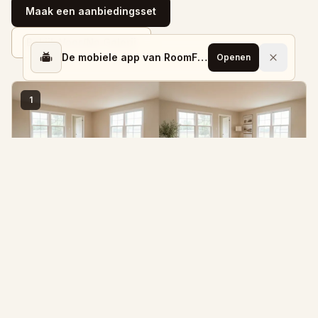
Maak een aanbiedingsset
Bekijk Voor/Na Galerij
De mobiele app van RoomFlip is beschikbaar
Openen
1
Vastgoedadvertenties
Stage lege kamers of fris vermoeide kamers op zodat
kopers zich er thuis voelen.
2