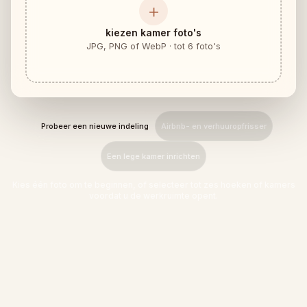
＋
Meubelpasvorm controleren
Controleer de loopruimte voordat je een bank of tafel koopt.
kiezen kamer foto's
JPG, PNG of WebP · tot 6 foto's
Kleine ruimtes
Voor- en na-galerij
Prijzen
Probeer een nieuwe indeling
Airbnb- en verhuuropfrisser
Pro
Een lege kamer inrichten
🇳🇱
Nederlands
Kies één foto om te beginnen, of selecteer tot zes hoeken of kamers
Inloggen
voordat u de werkruimte opent.