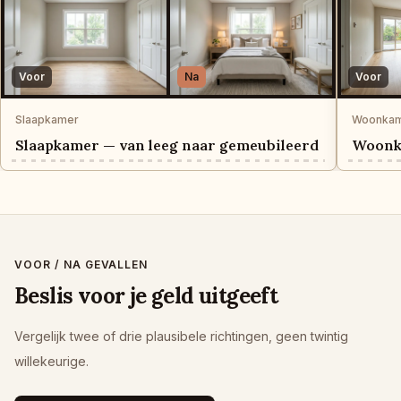
Voor
Na
Voor
Slaapkamer
Woonka
Slaapkamer — van leeg naar gemeubileerd
Woonka
VOOR / NA GEVALLEN
Beslis voor je geld uitgeeft
Vergelijk twee of drie plausibele richtingen, geen twintig
willekeurige.