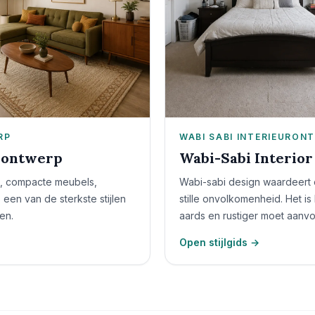
RP
WABI SABI INTERIEURON
rontwerp
Wabi-Sabi Interior
t, compacte meubels,
Wabi-sabi design waardeert 
s een van de sterkste stijlen
stille onvolkomenheid. Het is
en.
aards en rustiger moet aanvoe
Open stijlgids →