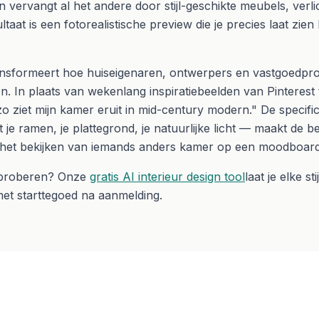
vervangt al het andere door stijl-geschikte meubels, verlich
taat is een fotorealistische preview die je precies laat zien 
ansformeert hoe huiseigenaren, ontwerpers en vastgoedpro
en. In plaats van wekenlang inspiratiebeelden van Pinterest 
zo ziet mijn kamer eruit in mid-century modern." De specific
 je ramen, je plattegrond, je natuurlijke licht — maakt de bes
 het bekijken van iemands anders kamer op een moodboard
e proberen? Onze
gratis AI interieur design tool
laat je elke sti
et starttegoed na aanmelding.