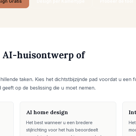
sign Gratis
Design per Kamertype
Probeer de tool
 AI-huisontwerp of
illende taken. Kies het dichtstbijzijnde pad voordat u een f
 geeft op de beslissing die u moet nemen.
AI home design
In
Het best wanneer u een bredere
Het
stijlrichting voor het huis beoordeelt
mod