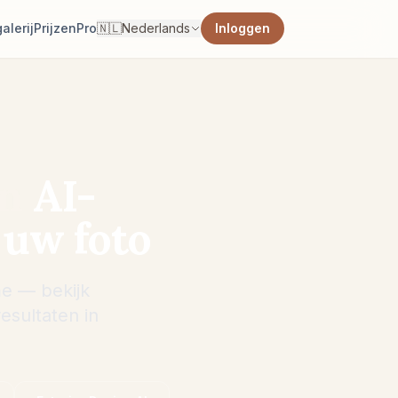
alerij
Prijzen
Pro
🇳🇱
Nederlands
Inloggen
gn
AI-
 uw foto
e — bekijk
resultaten in