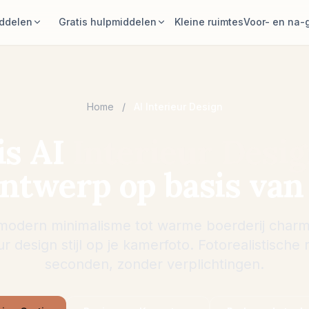
iddelen
Gratis hulpmiddelen
Kleine ruimtes
Voor- en na-g
erper
Kameroppervlakcalculator
rfoto en genereer
Bereken het vloer- en muuroppervlak
voordat je gaat plannen.
Home
/
AI Interieur Design
chikken
Vloerkleedcalculator
is AI
Interieur Desi
ndelingen met de
Vind een eerste formaat voor een
s op je foto.
vloerkleed in de kamer.
twerp op basis van
mer proberen
Meubelpasvorm controleren
koop hoe een bank,
Controleer de loopruimte voordat je
at.
een bank of tafel koopt.
 modern minimalisme tot warme boerderij charm
ur design stijl op je kamerfoto. Fotorealistische 
seconden, zonder verplichtingen.