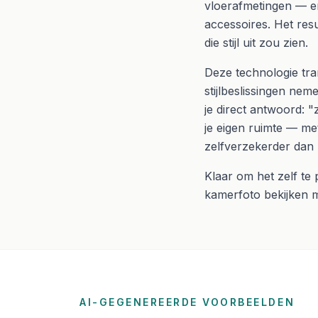
vloerafmetingen — en 
accessoires. Het resul
die stijl uit zou zien.
Deze technologie tr
stijlbeslissingen nem
je direct antwoord: "
je eigen ruimte — met
zelfverzekerder dan
Klaar om het zelf t
kamerfoto bekijken m
AI-GEGENEREERDE VOORBEELDEN