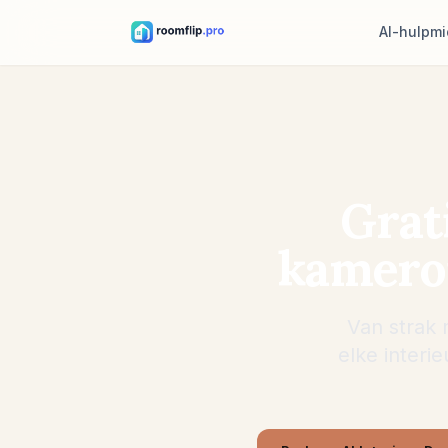
AI-hulpm
AI-kamerontw
Upload een kame
een stijlrichting.
Meubels hers
Grat
Verken nieuwe i
kamer en meubel
kameron
Meubel in ka
Bekijk voor aan
stoel of tafel sta
Van strak
elke interie