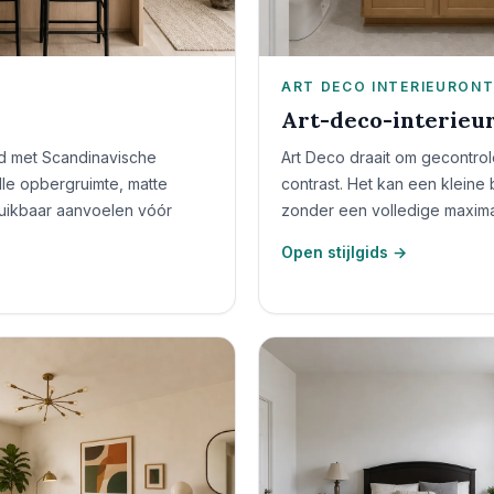
ART DECO INTERIEURON
Art-deco-interie
d met Scandinavische
Art Deco draait om gecontrol
tille opbergruimte, matte
contrast. Het kan een klei
ruikbaar aanvoelen vóór
zonder een volledige maxima
Open stijlgids →