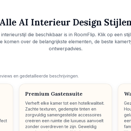
Alle AI Interieur Design Stijle
interieurstijl die beschikbaar is in RoomFlip. Klik op een sti
e komen over de belangrijkste elementen, de beste kamer
ontwerpadvies.
reviews en gedetailleerde beschrijvingen.
Premium Gastensuite
Wa
Verheft elke kamer tot een hotelkwaliteit.
Gez
Zachte texturen, gedempte tinten en
Hou
zorgvuldig samengestelde accessoires
gel
fect
creëren een ruimte die luxueus aanvoelt
een
zonder overdreven te zijn. Geweldig
fam