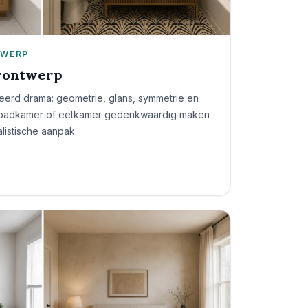
TWERP
urontwerp
eerd drama: geometrie, glans, symmetrie en
ne badkamer of eetkamer gedenkwaardig maken
listische aanpak.