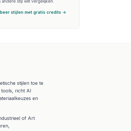
 andere stijl wilt vergelijken.
beer stijlen met gratis credits →
tische stijlen toe te
ools, richt AI
materiaalkeuzes en
dustrieel of Art
uren,