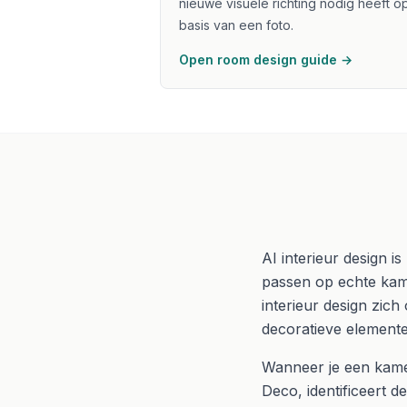
nieuwe visuele richting nodig heeft o
basis van een foto.
Open room design guide →
AI interieur design is
passen op echte kame
interieur design zich
decoratieve elemente
Wanneer je een kamerf
Deco, identificeert 