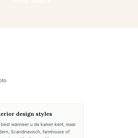
Exterior Design AI
oto
terior design styles
 best wanneer u de kamer kent, maar
ern, Scandinavisch, farmhouse of