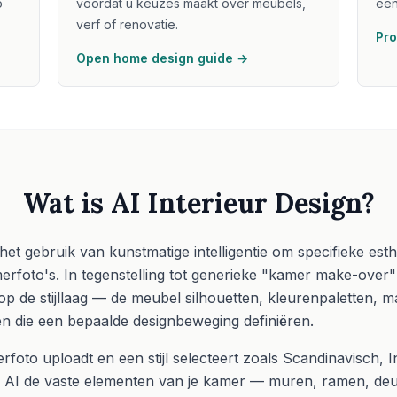
p
voordat u keuzes maakt over meubels,
een
verf of renovatie.
Pro
Open home design guide →
Wat is AI Interieur Design?
 het gebruik van kunstmatige intelligentie om specifieke esthe
rfoto's. In tegenstelling tot generieke "kamer make-over" t
 op de stijllaag — de meubel silhouetten, kleurenpaletten, 
n die een bepaalde designbeweging definiëren.
oto uploadt en een stijl selecteert zoals Scandinavisch, In
de AI de vaste elementen van je kamer — muren, ramen, de