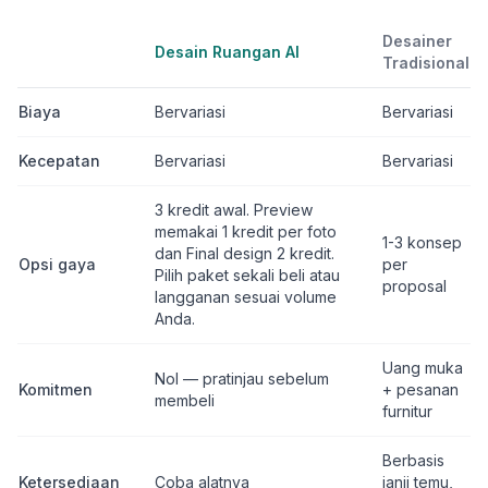
Desainer
Desain Ruangan AI
Tradisional
Biaya
Bervariasi
Bervariasi
Kecepatan
Bervariasi
Bervariasi
3 kredit awal. Preview
memakai 1 kredit per foto
1-3 konsep
dan Final design 2 kredit.
Opsi gaya
per
Pilih paket sekali beli atau
proposal
langganan sesuai volume
Anda.
Uang muka
Nol — pratinjau sebelum
Komitmen
+ pesanan
membeli
furnitur
Berbasis
Ketersediaan
Coba alatnya
janji temu,