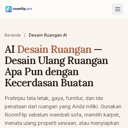
Alat AI
Beranda
/
Desain Ruangan AI
Desainer ruang AI
Unggah ruangan dan buat arah gaya.
AI
Desain Ruangan
—
Atur ulang furnitur
Desain Ulang Ruangan
Ruangan yang sama, furnitur yang sama, tata letak lebih baik.
Apa Pun dengan
Coba furnitur di ruangan
Lihat sofa, kursi, atau meja sebelum membeli.
Kecerdasan Buatan
Alat gratis
Pratinjau tata letak, gaya, furnitur, dan ide
Kalkulator luas ruangan
Hitung lantai dan dinding sebelum merencanakan.
penataan dari ruangan yang Anda miliki. Gunakan
RoomFlip sebelum membeli sofa, memilih karpet,
Kalkulator ukuran karpet
Temukan ukuran awal karpet untuk ruangan.
menata ulang properti sewaan, atau menyiapkan