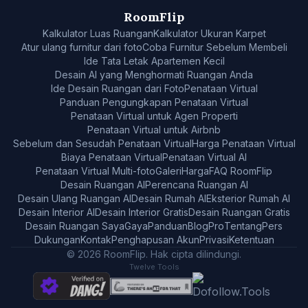
RoomFlip
Kalkulator Luas Ruangan
Kalkulator Ukuran Karpet
Atur ulang furnitur dari foto
Coba Furnitur Sebelum Membeli
Ide Tata Letak Apartemen Kecil
Desain AI yang Menghormati Ruangan Anda
Ide Desain Ruangan dari Foto
Penataan Virtual
Panduan Pengungkapan Penataan Virtual
Penataan Virtual untuk Agen Properti
Penataan Virtual untuk Airbnb
Sebelum dan Sesudah Penataan Virtual
Harga Penataan Virtual
Biaya Penataan Virtual
Penataan Virtual AI
Penataan Virtual Multi-foto
Galeri
Harga
FAQ RoomFlip
Desain Ruangan AI
Perencana Ruangan AI
Desain Ulang Ruangan AI
Desain Rumah AI
Eksterior Rumah AI
Desain Interior AI
Desain Interior Gratis
Desain Ruangan Gratis
Desain Ruangan Saya
Gaya
Panduan
Blog
Pro
Tentang
Pers
Dukungan
Kontak
Penghapusan Akun
Privasi
Ketentuan
© 2026 RoomFlip. Hak cipta dilindungi.
Twelve Tools