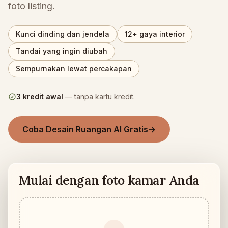
foto listing.
Cek kecocokan furnitur
Cek jalur lewat sebelum membeli sofa atau meja.
Kunci dinding dan jendela
12+ gaya interior
Ruangan Kecil
Tandai yang ingin diubah
Galeri
Sempurnakan lewat percakapan
Harga
3 kredit awal
— tanpa kartu kredit.
Pro
🇮🇩
Bahasa Indonesia
Coba Desain Ruangan AI Gratis
→
Masuk
Mulai dengan foto kamar Anda