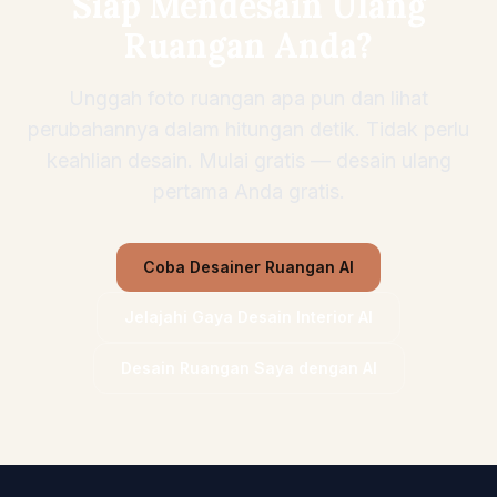
Siap Mendesain Ulang
Ruangan Anda?
Unggah foto ruangan apa pun dan lihat
perubahannya dalam hitungan detik. Tidak perlu
keahlian desain. Mulai gratis — desain ulang
pertama Anda gratis.
Coba Desainer Ruangan AI
Jelajahi Gaya Desain Interior AI
Desain Ruangan Saya dengan AI