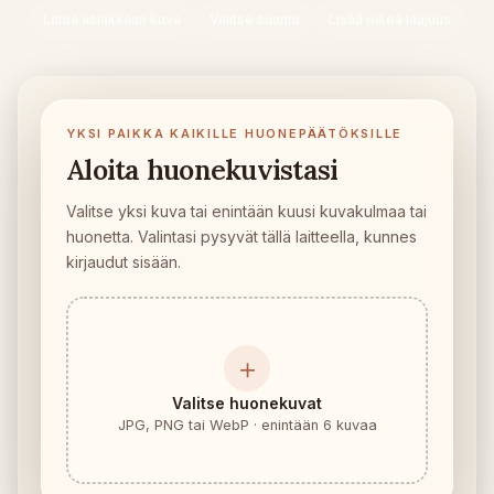
Kalusteen sopivuustarkistus
Lataa asiakkaan kuva
Valitse suunta
Lisää oikea laajuus
Tarkista kulkureitit ennen sohvan tai pöydän ostoa.
Pienet tilat
Galleria
YKSI PAIKKA KAIKILLE HUONEPÄÄTÖKSILLE
Aloita huonekuvistasi
Hinnat
Valitse yksi kuva tai enintään kuusi kuvakulmaa tai
Pro
huonetta. Valintasi pysyvät tällä laitteella, kunnes
kirjaudut sisään.
🇫🇮
Suomi
Kirjaudu
＋
Valitse huonekuvat
JPG, PNG tai WebP · enintään 6 kuvaa