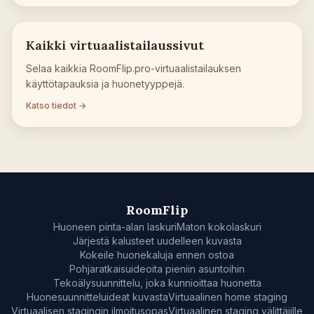
Kaikki virtuaalistailaussivut
Selaa kaikkia RoomFlip.pro-virtuaalistailauksen
käyttötapauksia ja huonetyyppejä.
Katso tiedot →
RoomFlip
Huoneen pinta-alan laskuri
Maton kokolaskuri
Järjestä kalusteet uudelleen kuvasta
Kokeile huonekaluja ennen ostoa
Pohjaratkaisuideoita pieniin asuntoihin
Tekoälysuunnittelu, joka kunnioittaa huonetta
Huonesuunnitteluideat kuvasta
Virtuaalinen home staging
Virtuaalisen stagingin ilmoitusopas
Virtuaalinen staging välittäjille