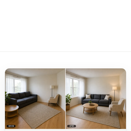
Pudota kiinteistökuvat tähän
Lataa 1–20 JPG-, PNG- tai WebP-kuvaa, enintään
10 Mt kukin.