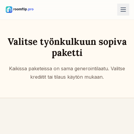
AI-työkalut
Valitse työnkulkuun sopiva
AI-huonesuunnittelija
Lataa huone ja luo tyylisuunta.
paketti
Järjestä kalusteet uudelleen
Sama huone, samat kalusteet, paremmat pohjat.
Kaikissa paketeissa on sama generointilaatu. Valitse
Kokeile kalustetta huoneessa
krediitit tai tilaus käytön mukaan.
Näe sohva, tuoli tai pöytä ennen ostoa.
Ilmaiset työkalut
Huonealan laskuri
Laske lattia ja seinät ennen suunnittelua.
Maton kokolaskuri
Etsi sopiva aloituskoko matolle.