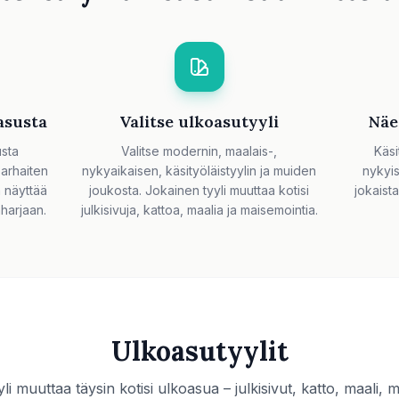
asusta
Valitse ulkoasutyyli
Näe
usta
Valitse modernin, maalais-,
Käsi
parhaiten
nykyaikaisen, käsityöläistyylin ja muiden
nykyi
a näyttää
joukosta. Jokainen tyyli muuttaa kotisi
jokaist
harjaan.
julkisivuja, kattoa, maalia ja maisemointia.
Ulkoasutyylit
li muuttaa täysin kotisi ulkoasua – julkisivut, katto, maali, m