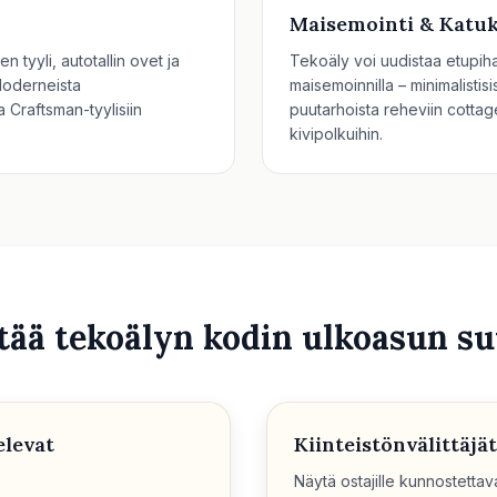
Maisemointi & Katu
n tyyli, autotallin ovet ja
Tekoäly voi uudistaa etupihas
Moderneista
maisemoinnilla – minimalistis
 Craftsman-tyylisiin
puutarhoista reheviin cottage-
kivipolkuihin.
tää tekoälyn kodin ulkoasun su
elevat
Kiinteistönvälittäjät
Näytä ostajille kunnostett