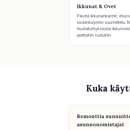
Ikkunat & Ovet
Päivitä ikkunankarmit, etuove
sisäänkäynnin suunnittelu. 
mustakehyksisistä ikkunoista
jaettuihin ruutuihin.
Kuka käyt
Remonttia suunnitt
asunnonomistajat