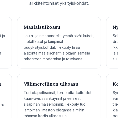
arkkitehtoniset yksityiskohdat.
Maalaisulkoasu
Ny
t ja
Lauta- ja rimapaneelit, ympäröivät kuistit,
Sek
metallikatot ja lämpimät
dra
puuyksityiskohdat. Tekoäly lisää
ikk
a
ajatonta maalaischarmia pitäen samalla
ja
rakenteen modernina ja toimivana.
suu
u
Välimerellinen ulkoasu
Ko
,
Terkotapettiseinät, terrakotta-kattotiilet,
Sym
kaari-ovisisäänkäynnit ja vehreät
var
s &
sisäpihan maisemoinnit. Tekoäly tuo
tii
lämpimän ilmaston eleganssia mihin
kla
tahansa kodin ulkoasuun.
per