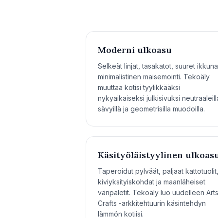
Moderni ulkoasu
Selkeät linjat, tasakatot, suuret ikkuna
minimalistinen maisemointi. Tekoäly
muuttaa kotisi tyylikkääksi
nykyaikaiseksi julkisivuksi neutraaleill
sävyillä ja geometrisilla muodoilla.
Käsityöläistyylinen ulkoas
Taperoidut pylväät, paljaat kattotuolit
kiviyksityiskohdat ja maanläheiset
väripaletit. Tekoäly luo uudelleen Art
Crafts -arkkitehtuurin käsintehdyn
lämmön kotiisi.