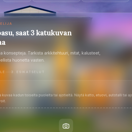
ELIJA
oasu, saat 3 katukuvan
aa
a konsepteja. Tarkista arkkitehtuuri, mitat, kalusteet,
dellista huonetta vasten.
ELE
3
.
ESIKATSELUT
uvaa kadun toiselta puolelta tai ajotieltä. Näytä katto, etuovi, autotalli tai ajo
oit.