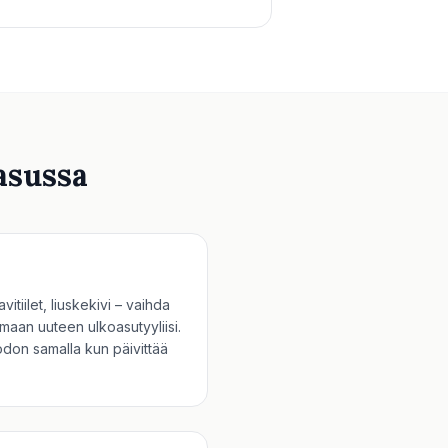
asussa
avitiilet, liuskekivi – vaihda
imaan uuteen ulkoasutyyliisi.
odon samalla kun päivittää