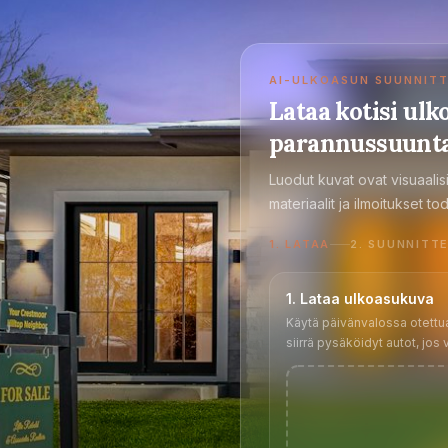
AI-ULKOASUN SUUNNITT
Lataa kotisi ulk
parannussuunt
Luodut kuvat ovat visuaalisi
materiaalit ja ilmoitukset to
1
.
LATAA
2
.
SUUNNITT
1. Lataa ulkoasukuva
Käytä päivänvalossa otettua k
siirrä pysäköidyt autot, jos v