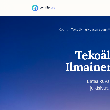
Koti
/
Tekoälyn ulkoasun suunnit
Tekoä
Ilmaine
Lataa kuva 
julkisivut