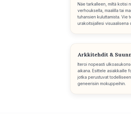
Näe tarkalleen, miltä kotisi n
verhouksella, maalilla tai m
tuhansien kuluttamista. Vie 
urakoitsijallesi visuaalisena
Arkkitehdit & Suunni
Iteroi nopeasti ulkoasukons
aikana. Esittele asiakkaille f
jotka perustuvat todelliseen 
geneerisiin mokuppeihin.