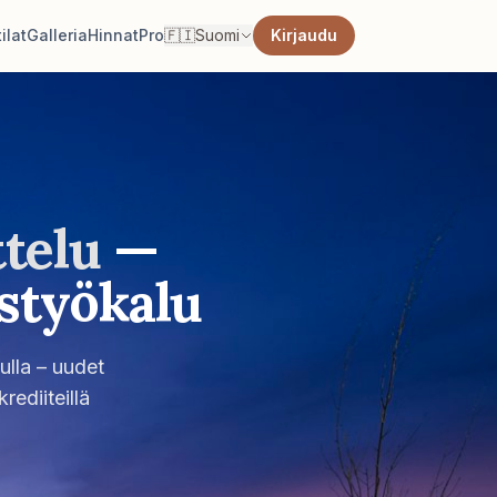
ilat
Galleria
Hinnat
Pro
🇫🇮
Suomi
Kirjaudu
telu
—
styökalu
ulla – uudet
rediiteillä