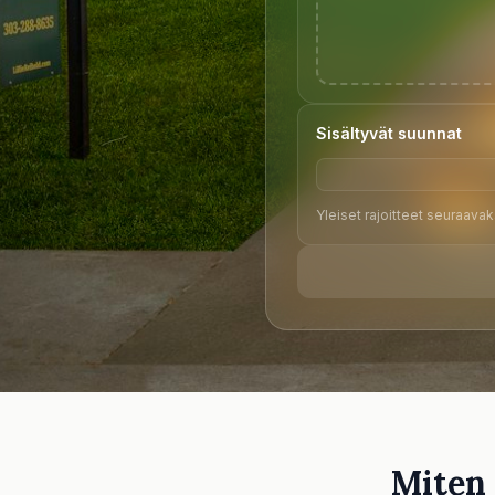
Sisältyvät suunnat
Yleiset rajoitteet seuraavaks
Miten 