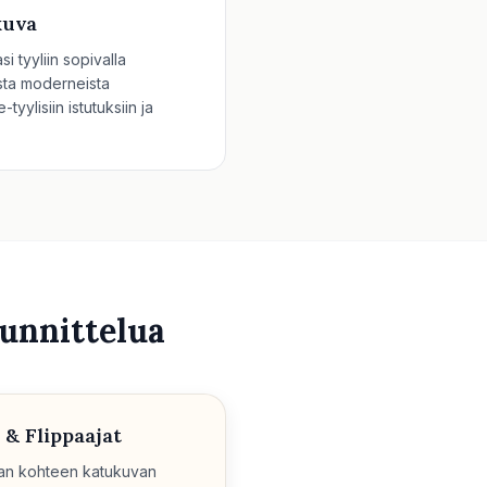
kuva
i tyyliin sopivalla
ista moderneista
tyylisiin istutuksiin ja
unnittelua
 & Flippaajat
avan kohteen katukuvan