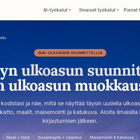
AI-työkalut
Ilmaiset työkalut
Pienet t
AI-huonesuunnittelija
Huonealan laskuri
Lataa huone ja luo tyylisuunta.
Laske lattia ja seinät ennen
telu
suunnittelua.
Järjestä kalusteet uudelleen
AI-ULKOASUN SUUNNITTELIJA
Maton kokolaskuri
Sama huone, samat kalusteet,
paremmat pohjat.
Etsi sopiva aloituskoko matolle.
lyn
ulkoasun suunnit
Kokeile kalustetta huoneessa
Kalusteen sopivuustarkistus
n ulkoasun muokkau
Näe sohva, tuoli tai pöytä ennen ostoa.
Tarkista kulkureitit ennen sohvan tai
pöydän ostoa.
kodistasi ja näe, miltä se näyttää täysin uudella ulkoas
, katto, maalit, maisemointi ja katukuva. Aloita ilmaisilla k
kirjautumisen jälkeen.
Maali + listat
Sisäänkäynti + valaistus
Maisemointi & Katukuva