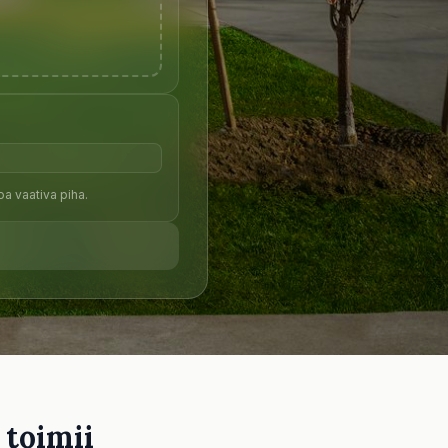
toa vaativa piha.
 toimii