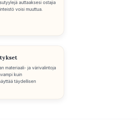
sutyylejä auttaaksesi ostajia
inteistö voisi muuttua.
tykset
n materiaali- ja värivalintoja
avampi kuin
äyttää täydellisen