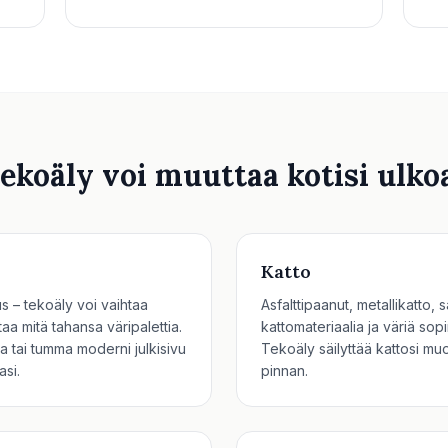
tekoäly voi muuttaa kotisi ulko
Katto
paus – tekoäly voi vaihtaa
Asfalttipaanut, metallikatto, s
aa mitä tahansa väripalettia.
kattomateriaalia ja väriä sop
la tai tumma moderni julkisivu
Tekoäly säilyttää kattosi mu
asi.
pinnan.