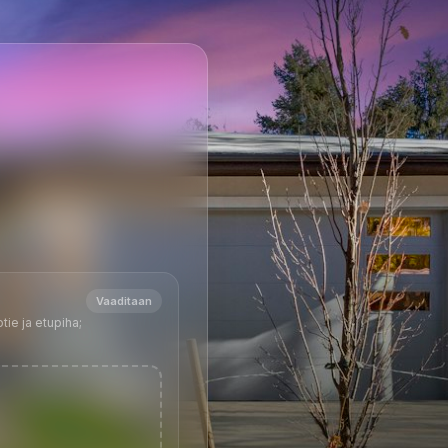
Vaaditaan
tie ja etupiha;