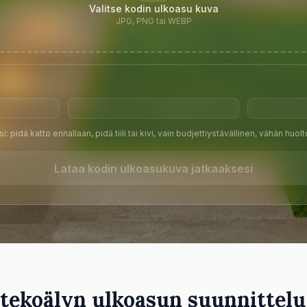
Valitse kodin ulkoasu kuva
JPG, PNG tai WEBP
i: pidä katto ennallaan, pidä tiili tai kivi, vain budjettiystävällinen, vähän huol
Lataa kodin ulkoasukuva jatkaaksesi
tekoälyn ulkoasun suunnittelu