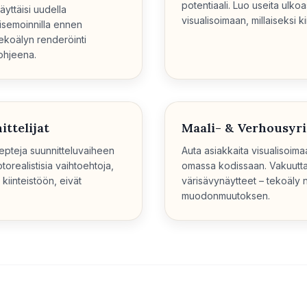
potentiaali. Luo useita ulkoa
äyttäisi uudella
visualisoimaan, millaiseksi ki
aisemoinnilla ennen
tekoälyn renderöinti
 ohjeena.
ttelijat
Maali- & Verhousyri
epteja suunnitteluvaiheen
Auta asiakkaita visualisoimaa
otorealistisia vaihtoehtoja,
omassa kodissaan. Vakuutt
kiinteistöön, eivät
värisävynäytteet – tekoäly n
muodonmuutoksen.