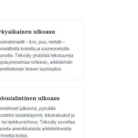
kyaikainen ulkoasu
amateriaalit – kivi, puu, metalli –
maattisilla kulmilla ja suurennetuilla
unoilla. Tekoäly yhdistää tekstuureja
 epäsymmetriaa rohkean, arkkitehdin
nnitteleman ilmeen luomiseksi.
lonialistinen ulkoasu
metriset julkisivut, pylväillä
ustetut sisäänkäynnit, ikkunaluukut ja
li- tai lankkuverhous. Tekoäly soveltaa
ssista amerikkalaista arkkitehtonista
innettä kotiisi.