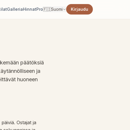
ilat
Galleria
Hinnat
Pro
🇫🇮
Suomi
Kirjaudu
a tekemään päätöksiä
äytännölliseen ja
eittävät huoneen
päiviä. Ostajat ja