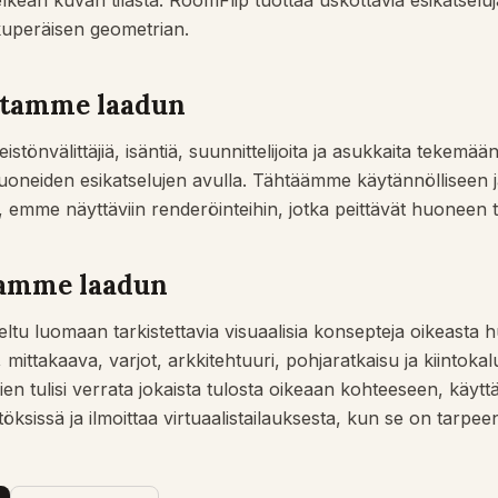
elkeän kuvan tilasta. RoomFlip tuottaa uskottavia esikatselu
kuperäisen geometrian.
stamme laadun
istönvälittäjiä, isäntiä, suunnittelijoita ja asukkaita tekemä
uoneiden esikatselujen avulla. Tähtäämme käytännölliseen j
 emme näyttäviin renderöinteihin, jotka peittävät huoneen t
tamme laadun
ltu luomaan tarkistettavia visuaalisia konsepteja oikeasta 
 mittakaava, varjot, arkkitehtuuri, pohjaratkaisu ja kiintokal
en tulisi verrata jokaista tulosta oikeaan kohteeseen, käyttää
öksissä ja ilmoittaa virtuaalistailauksesta, kun se on tarpee