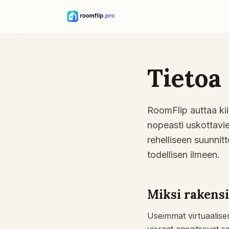
Tietoa
RoomFlip auttaa kiin
nopeasti uskottavi
rehelliseen suunnit
todellisen ilmeen.
Miksi raken
Useimmat virtuaalisen 