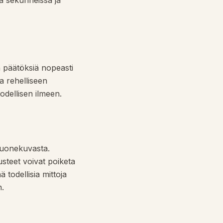
ja sekunneissa ja
än päätöksiä nopeasti
a rehelliseen
odellisen ilmeen.
huonekuvasta.
usteet voivat poiketa
 todellisia mittoja
n.