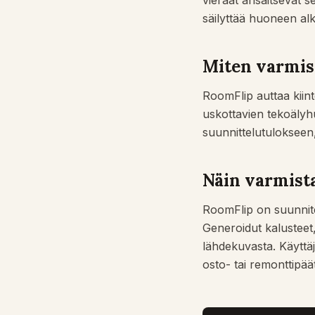
vieraat ansaitsevat s
säilyttää huoneen al
Miten varmi
RoomFlip auttaa kiinte
uskottavien tekoälyh
suunnittelutulokseen,
Näin varmis
RoomFlip on suunnite
Generoidut kalusteet,
lähdekuvasta. Käyttäji
osto- tai remonttipäät