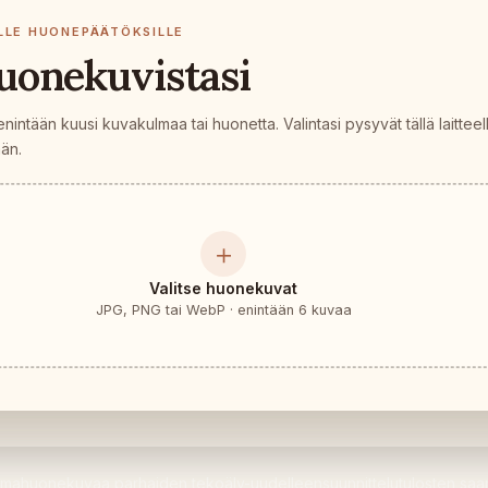
ILLE HUONEPÄÄTÖKSILLE
huonekuvistasi
enintään kuusi kuvakulmaa tai huonetta. Valintasi pysyvät tällä laitteel
ään.
＋
Valitse huonekuvat
JPG, PNG tai WebP · enintään 6 kuvaa
kulmahuonekuvaa parhaiden tekoäly-uudelleensuunnittelutulosten saami