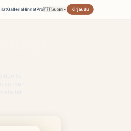
ilat
Galleria
Hinnat
Pro
🇫🇮
Suomi
Kirjaudu
ttelija
sideoita
en sohvan
ista tai