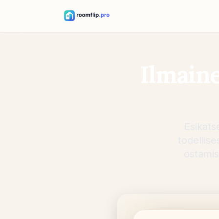
Ilmain
Esikats
todellis
ostamis