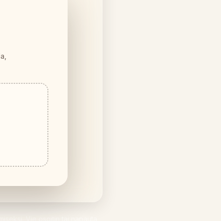
la,
seksi. Vie osoitin tai napauta