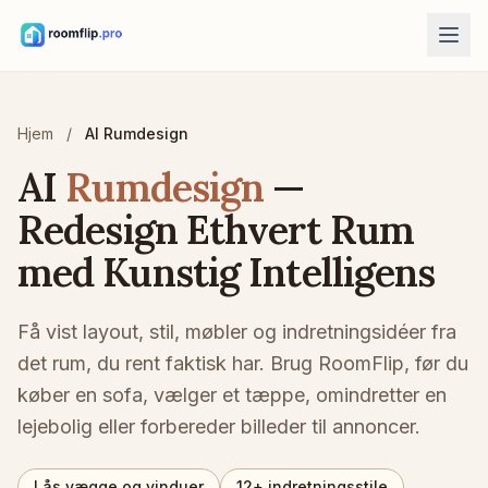
AI-værktøjer
Hjem
/
AI Rumdesign
AI-rumdesigner
Upload et foto af et rum, og generer en stilretning.
AI
Rumdesign
—
Omarranger møbler
Redesign Ethvert Rum
Udforsk nye indretninger med rummet og møblerne på dit foto.
med Kunstig Intelligens
Prøv møbel i rummet
Se sofa, stol eller bord før du køber.
Få vist layout, stil, møbler og indretningsidéer fra
Gratis værktøjer
det rum, du rent faktisk har. Brug RoomFlip, før du
Beregner for rummets areal
køber en sofa, vælger et tæppe, omindretter en
Beregn gulv- og vægareal, før du planlægger.
lejebolig eller forbereder billeder til annoncer.
Tæppestørrelsesberegner
Find en startstørrelse til tæppet i rummet.
Lås vægge og vinduer
12+ indretningsstile