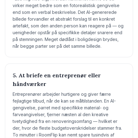
virker meget bedre som en fotorealistisk gengivelse
end som en verbal beskrivelse. Det AI-genererede
billede forvandler et abstrakt forslag til en konkret
artefakt, som den anden person kan reagere på — og
uenigheder opstår på specifikke detaljer snarere end
på stemningen. Meget dødlåst i boligdesign brydes,
når begge parter ser på det samme billede.
5. At briefe en entreprenør eller
håndværker
Entreprenører arbejder hurtigere og giver færre
fejlagtige tilbud, når de kan se måltilstanden. En AI-
gengivelse, parret med specifikke material- og
farveangivelser, fjerner næsten al den kreative
tvetydighed fra en renoveringsomfang — hvilket er
der, hvor de fleste budgetoverskridelser stammer fra.
To minutter i RoomFlip kan nemt spare tusindvis af