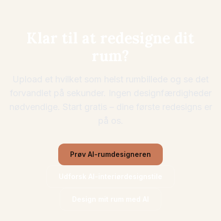
Klar til at redesigne dit
rum?
Upload et hvilket som helst rumbillede og se det
forvandlet på sekunder. Ingen designfærdigheder
nødvendige. Start gratis – dine første redesigns er
på os.
Prøv AI-rumdesigneren
Udforsk AI-interiørdesignstile
Design mit rum med AI