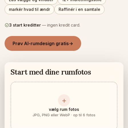
Tjek, om møblerne passer
markér hvad til ændr
Raffinér i en samtale
Tjek gangarealet, før du køber en sofa eller et bord.
Små rum
3 start kreditter
— ingen kredit card.
Før- og eftergalleri
Prøv AI-rumdesign gratis
→
Priser
Pro
🇩🇰
Dansk
Start med dine rumfotos
Log ind
＋
vælg rum fotos
JPG, PNG eller WebP · op til 6 fotos