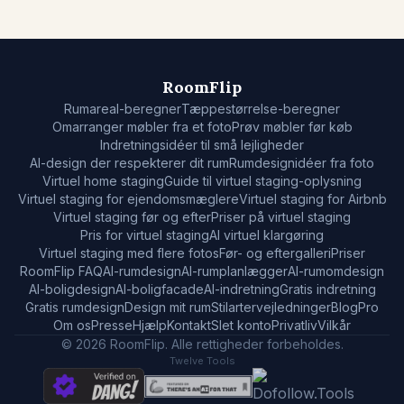
RoomFlip
Rumareal-beregner
Tæppestørrelse-beregner
Omarranger møbler fra et foto
Prøv møbler før køb
Indretningsidéer til små lejligheder
AI-design der respekterer dit rum
Rumdesignidéer fra foto
Virtuel home staging
Guide til virtuel staging-oplysning
Virtuel staging for ejendomsmæglere
Virtuel staging for Airbnb
Virtuel staging før og efter
Priser på virtuel staging
Pris for virtuel staging
AI virtuel klargøring
Virtuel staging med flere fotos
Før- og eftergalleri
Priser
RoomFlip FAQ
AI-rumdesign
AI-rumplanlægger
AI-rumomdesign
AI-boligdesign
AI-boligfacade
AI-indretning
Gratis indretning
Gratis rumdesign
Design mit rum
Stilarter
vejledninger
Blog
Pro
Om os
Presse
Hjælp
Kontakt
Slet konto
Privatliv
Vilkår
© 2026 RoomFlip. Alle rettigheder forbeholdes.
Twelve Tools