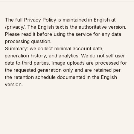
Tjek, om møblerne passer
Tjek gangarealet, før du køber en sofa eller et bord.
The full Privacy Policy is maintained in English at
Små rum
/privacy/
. The English text is the authoritative version.
Please read it before using the service for any data
Før- og eftergalleri
processing question.
Summary: we collect minimal account data,
Priser
generation history, and analytics. We do not sell user
Pro
data to third parties. Image uploads are processed for
the requested generation only and are retained per
🇩🇰
Dansk
the retention schedule documented in the English
Log ind
version.