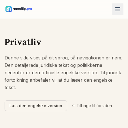
AI-værktøjer
AI-rumdesigner
Privatliv
Upload et foto af et rum, og generer en stilretning.
Omarranger møbler
Denne side vises på dit sprog, så navigationen er nem.
Udforsk nye indretninger med rummet og møblerne på dit foto.
Den detaljerede juridiske tekst og politikkerne
Prøv møbel i rummet
nedenfor er den officielle engelske version. Til juridisk
Se sofa, stol eller bord før du køber.
fortolkning anbefaler vi, at du læser den engelske
tekst.
Gratis værktøjer
Beregner for rummets areal
Beregn gulv- og vægareal, før du planlægger.
Læs den engelske version
← Tilbage til forsiden
Tæppestørrelsesberegner
Find en startstørrelse til tæppet i rummet.