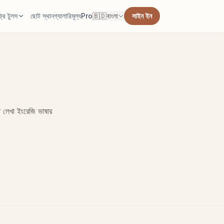
্রি টুলস
ছোট স্থান
গ্যালারি
মূল্য
Pro
🇧🇩
বাংলা
সাইন ইন
লকুলেটর
তৈরি করুন।
েঝে ও দেয়ালের এলাকা হিসাব করুন।
কুলেটর
ো লেআউট।
্রাথমিক রাগ সাইজ খুঁজুন।
 লেখা ইংরেজি ভাষার
ক
মন লাগবে দেখুন।
ার আগে হাঁটার জায়গা দেখুন।