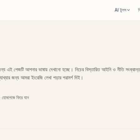
AI টুলস
ফ
AI রুম ডিজাইনার
রুম এরিয়া ক্যা
একটি রুম আপলোড করে স্টাইলের দিক 
পরিকল্পনার আগে ম
ফার্নিচার নতুনভাবে সাজান
রাগ সাইজ ক্যাল
একই রুম, একই ফার্নিচার, আরও ভাল
রুমের জন্য একটি প
্য এই পেজটি আপনার ভাষায় দেখানো হচ্ছে। নিচের বিস্তারিত আইনি ও নীতি সংক্রান্ত
রুমে ফার্নিচার দেখুন
ফার্নিচার ফিট চে
াখ্যার জন্য আমরা ইংরেজি লেখা পড়ার পরামর্শ দিই।
কেনার আগে সোফা, চেয়ার বা টেবিল কে
সোফা বা টেবিল কেন
 হোমপেজে ফিরে যান