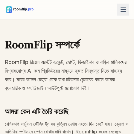
AI টুলস
AI রুম ডিজাইনার
RoomFlip সম্পর্কে
একটি রুম আপলোড করে স্টাইলের দিক তৈরি করুন।
ফার্নিচার নতুনভাবে সাজান
RoomFlip রিয়েল এস্টেট এজেন্ট, হোস্ট, ডিজাইনার ও বাড়ির মালিকদের
একই রুম, একই ফার্নিচার, আরও ভালো লেআউট।
বিশ্বাসযোগ্য AI রুম প্রিভিউয়ের মাধ্যমে দ্রুত সিদ্ধান্ত নিতে সাহায্য
রুমে ফার্নিচার দেখুন
করে। ঘরের আসল চেহারা ঢেকে রাখা চটকদার রেন্ডারের বদলে আমরা
কেনার আগে সোফা, চেয়ার বা টেবিল কেমন লাগবে দেখুন।
ব্যবহারিক ও সৎ ডিজাইন আউটপুটে মনোযোগ দিই।
ফ্রি টুলস
রুম এরিয়া ক্যালকুলেটর
আমরা কেন এটি তৈরি করেছি
পরিকল্পনার আগে মেঝে ও দেয়ালের এলাকা হিসাব করুন।
রাগ সাইজ ক্যালকুলেটর
বেশিরভাগ ভার্চুয়াল স্টেজিং টুল হয় কৃত্রিম দেখায় নয়তো দিন কেটে যায়। ক্রেতা ও
রুমের জন্য একটি প্রাথমিক রাগ সাইজ খুঁজুন।
অতিথিরা স্পষ্টভাবে স্পেস বোঝার দাবি রাখেন। RoomFlip কয়েক সেকেন্ডে