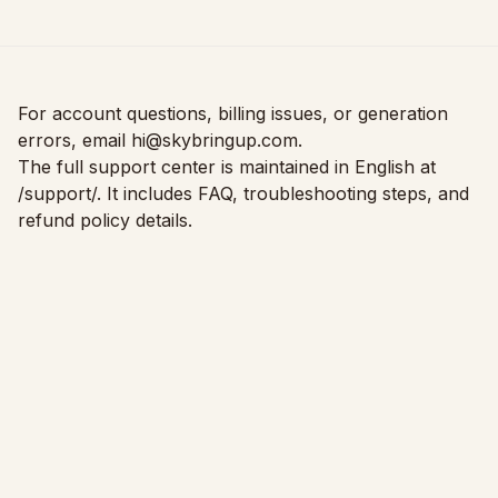
Suriin kung Kasya ang Muwebles
Suriin ang daanan bago bumili ng sofa o mesa.
Maliliit na Espasyo
For account questions, billing issues, or generation
Galerya
errors, email
hi@skybringup.com
.
The full support center is maintained in English at
Presyo
/support/
. It includes FAQ, troubleshooting steps, and
refund policy details.
Pro
🇵🇭
Filipino
Mag-sign in