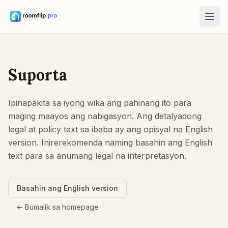
Mga AI Tool
AI Tool para sa Disenyo ng Silid
Suporta
Mag-upload ng larawan ng silid at pumili ng direksiyon ng estilo.
Ayusin muli ang mga muwebles
Ipinapakita sa iyong wika ang pahinang ito para
Parehong silid at muwebles, mas maayos na layout.
maging maayos ang nabigasyon. Ang detalyadong
Subukan ang muwebles sa silid
legal at policy text sa ibaba ay ang opisyal na English
Tingnan ang sofa, upuan, o mesa bago bumili.
version. Inirerekomenda naming basahin ang English
text para sa anumang legal na interpretasyon.
Libreng Tools
Kalkulador ng Sukat ng Silid
Kalkulahin ang sahig at pader bago magplano.
Basahin ang English version
Kalkulador ng Sukat ng Alpombra
← Bumalik sa homepage
Maghanap ng panimulang rug size para sa kwarto.