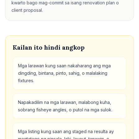
kwarto bago mag-commit sa isang renovation plan o
client proposal.
Kailan ito hindi angkop
Mga larawan kung saan nakaharang ang mga
dingding, bintana, pinto, sahig, o malalaking
fixtures.
Napakadilim na mga larawan, malabong kuha,
sobrang fisheye angles, o putol na mga sulok.
Mga listing kung saan ang staged na resulta ay
magtatago ng pinsala, laki, layout, tanawin, o