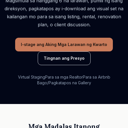
Magsimula sa hanggang 6 na larawan, pumili ng isang
direksyon, pagkatapos ay i-download ang visual set na
kailangan mo para sa isang listing, rental, renovation
plan, o client discussion.
I-stage ang Aking Mga Larawan ng Kwarto
Tingnan ang Presyo
Virtual Staging
Para sa mga Realtor
Para sa Airbnb
Bago/Pagkatapos na Gallery
Mga Madalas Itanong