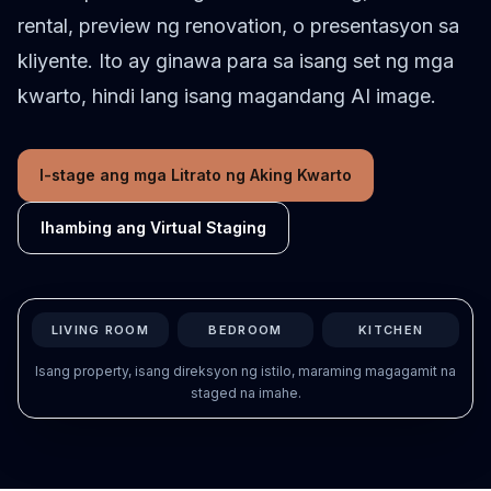
Suriin kung Kasya ang Muwebles
rental, preview ng renovation, o presentasyon sa
Suriin ang daanan bago bumili ng sofa o mesa.
kliyente. Ito ay ginawa para sa isang set ng mga
Maliliit na Espasyo
kwarto, hindi lang isang magandang AI image.
Galerya
I-stage ang mga Litrato ng Aking Kwarto
Presyo
Pro
Ihambing ang Virtual Staging
🇵🇭
Filipino
Mag-sign in
LIVING ROOM
BEDROOM
KITCHEN
Isang property, isang direksyon ng istilo, maraming magagamit na
staged na imahe.