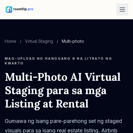
Mga AI Tool
AI Tool para sa Disenyo ng Silid
Home
/
Virtual Staging
/
Multi-photo
Mag-upload ng larawan ng silid at pumili ng direksiyon ng estilo.
Ayusin muli ang mga muwebles
MAG-UPLOAD NG HANGGANG 6 NA LITRATO NG
Parehong silid at muwebles, mas maayos na layout.
KWARTO
Multi-Photo AI Virtual
Subukan ang muwebles sa silid
Tingnan ang sofa, upuan, o mesa bago bumili.
Staging para sa mga
Libreng Tools
Listing at Rental
Kalkulador ng Sukat ng Silid
Kalkulahin ang sahig at pader bago magplano.
Kalkulador ng Sukat ng Alpombra
Gumawa ng isang pare-parehong set ng staged
Maghanap ng panimulang rug size para sa kwarto.
visuals para sa isang real estate listing, Airbnb