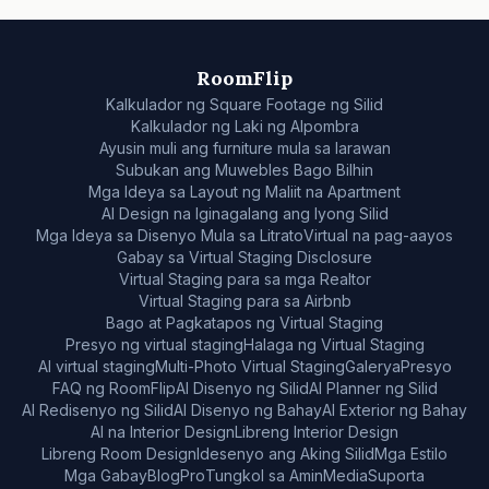
RoomFlip
Kalkulador ng Square Footage ng Silid
Kalkulador ng Laki ng Alpombra
Ayusin muli ang furniture mula sa larawan
Subukan ang Muwebles Bago Bilhin
Mga Ideya sa Layout ng Maliit na Apartment
AI Design na Iginagalang ang Iyong Silid
Mga Ideya sa Disenyo Mula sa Litrato
Virtual na pag-aayos
Gabay sa Virtual Staging Disclosure
Virtual Staging para sa mga Realtor
Virtual Staging para sa Airbnb
Bago at Pagkatapos ng Virtual Staging
Presyo ng virtual staging
Halaga ng Virtual Staging
AI virtual staging
Multi-Photo Virtual Staging
Galerya
Presyo
FAQ ng RoomFlip
AI Disenyo ng Silid
AI Planner ng Silid
AI Redisenyo ng Silid
AI Disenyo ng Bahay
AI Exterior ng Bahay
AI na Interior Design
Libreng Interior Design
Libreng Room Design
Idesenyo ang Aking Silid
Mga Estilo
Mga Gabay
Blog
Pro
Tungkol sa Amin
Media
Suporta