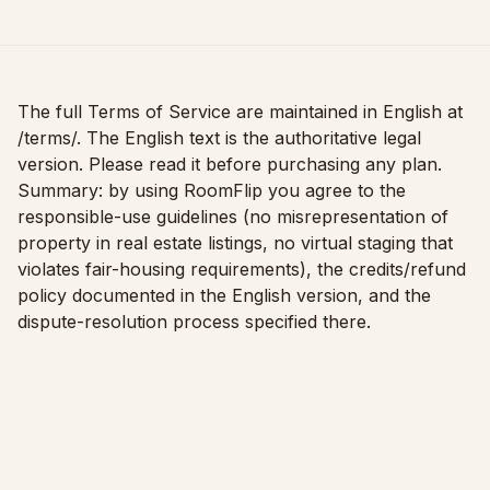
Sprawdzenie dopasowania mebla
Sprawdź przejścia przed zakupem sofy lub stołu.
Małe przestrzenie
The full Terms of Service are maintained in English at
Galeria
/terms/
. The English text is the authoritative legal
version. Please read it before purchasing any plan.
Cennik
Summary: by using RoomFlip you agree to the
responsible-use guidelines (no misrepresentation of
Pro
property in real estate listings, no virtual staging that
🇵🇱
Polski
violates fair-housing requirements), the credits/refund
policy documented in the English version, and the
Zaloguj się
dispute-resolution process specified there.