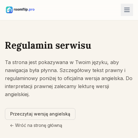
Narzędzia AI
Projektant pokoju AI
Regulamin serwisu
Prześlij pokój i wygeneruj kierunek stylu.
Przestaw meble
Ta strona jest pokazywana w Twoim języku, aby
Ten sam pokój i meble, lepsze układy.
nawigacja była płynna. Szczegółowy tekst prawny i
Wypróbuj mebel w pokoju
regulaminowy poniżej to oficjalna wersja angielska. Do
Zobacz sofę, krzesło lub stół przed zakupem.
interpretacji prawnej zalecamy lekturę wersji
angielskiej.
Darmowe narzędzia
Kalkulator powierzchni pokoju
Oblicz podłogę i ściany przed planowaniem.
Przeczytaj wersję angielską
Kalkulator rozmiaru dywanu
← Wróć na stronę główną
Znajdź początkowy rozmiar dywanu do pokoju.