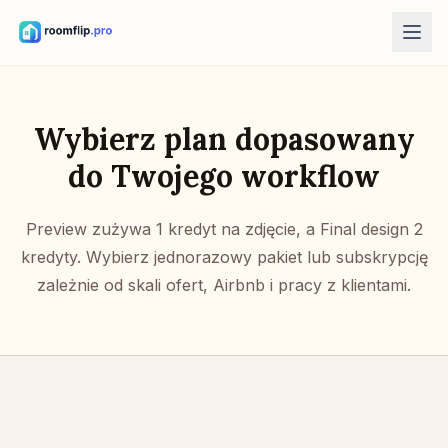
Narzędzia AI
Projektant pokoju AI
Wybierz plan dopasowany
Prześlij zdjęcie pokoju i wygeneruj kierunek stylu.
do Twojego workflow
Przestaw meble
Odkrywaj nowe układy z wykorzystaniem pokoju i mebli
Preview zużywa 1 kredyt na zdjęcie, a Final design 2
widocznych na zdjęciu.
kredyty. Wybierz jednorazowy pakiet lub subskrypcję
Wypróbuj mebel w pokoju
zależnie od skali ofert, Airbnb i pracy z klientami.
Zobacz sofę, krzesło lub stół przed zakupem.
Darmowe narzędzia
Kalkulator powierzchni pokoju
Oblicz powierzchnię podłogi i ścian przed planowaniem.
Kalkulator rozmiaru dywanu
Znajdź początkowy rozmiar dywanu do pokoju.