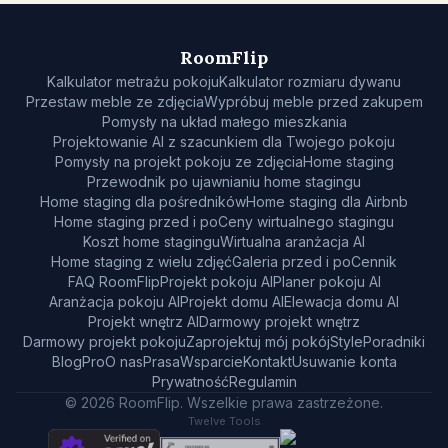
Sprawdź, czy mebel się zmieści
RoomFlip
Sprawdź przejścia przed zakupem sofy lub stołu.
Kalkulator metrażu pokoju
Kalkulator rozmiaru dywanu
Przestaw meble ze zdjęcia
Wypróbuj meble przed zakupem
Małe przestrzenie
Pomysły na układ małego mieszkania
Projektowanie AI z szacunkiem dla Twojego pokoju
Galeria przed i po
Pomysły na projekt pokoju ze zdjęcia
Home staging
Przewodnik po ujawnianiu home stagingu
Cennik
Home staging dla pośredników
Home staging dla Airbnb
Home staging przed i po
Ceny wirtualnego stagingu
Pro
Koszt home stagingu
Wirtualna aranżacja AI
Home staging z wielu zdjęć
Galeria przed i po
Cennik
🇵🇱
Polski
FAQ RoomFlip
Projekt pokoju AI
Planer pokoju AI
Zaloguj się
Aranżacja pokoju AI
Projekt domu AI
Elewacja domu AI
Projekt wnętrz AI
Darmowy projekt wnętrz
Darmowy projekt pokoju
Zaprojektuj mój pokój
Style
Poradniki
Blog
Pro
O nas
Prasa
Wsparcie
Kontakt
Usuwanie konta
Prywatność
Regulamin
© 2026 RoomFlip. Wszelkie prawa zastrzeżone.
Twelve Tools