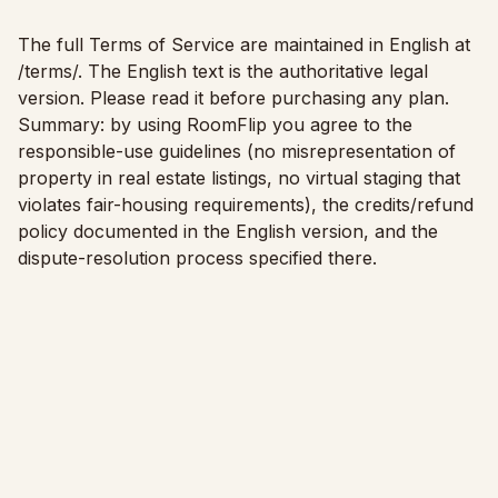
Baldų tinkamumo patikra
Patikrinkite praėjimus prieš pirkdami sofą ar stalą.
The full Terms of Service are maintained in English at
/terms/
. The English text is the authoritative legal
Mažos erdvės
version. Please read it before purchasing any plan.
Summary: by using RoomFlip you agree to the
Galerija
responsible-use guidelines (no misrepresentation of
property in real estate listings, no virtual staging that
Kainos
violates fair-housing requirements), the credits/refund
Pro
policy documented in the English version, and the
dispute-resolution process specified there.
🇱🇹
Lietuvių
Prisijungti