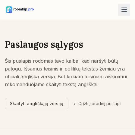
AI įrankiai
AI kambario dizaineris
Paslaugos sąlygos
Įkelkite kambarį ir sukurkite stiliaus kryptį.
Perstatyti baldus
Šis puslapis rodomas tavo kalba, kad naršyti būtų
Tas pats kambarys, tie patys baldai, geresni išdėstymai.
patogu. Išsamus teisinis ir politikų tekstas žemiau yra
Išbandyti baldą kambaryje
oficiali angliška versija. Bet kokiam teisiniam aiškinimui
Pamatykite sofą, kėdę ar stalą prieš pirkdami.
rekomenduojame skaityti tekstą angliškai.
Nemokami įrankiai
Skaityti angliškąją versiją
← Grįžti į pradinį puslapį
Kambario ploto skaičiuoklė
Apskaičiuokite grindis ir sienas prieš planuodami.
Kilimo dydžio skaičiuoklė
Raskite pradinį kilimo dydį kambariui.