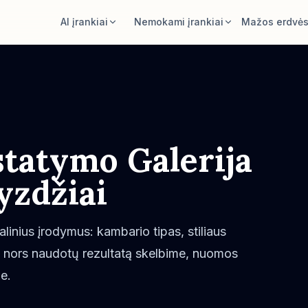
AI įrankiai
Nemokami įrankiai
Mažos erdvė
AI kambario dizaineris
Kambario ploto skaičiuoklė
Įkelkite kambarį ir sukurkite stiliaus
Apskaičiuokite grindis ir sienas prieš
kryptį.
planuodami.
Perstatyti baldus
Kilimo dydžio skaičiuoklė
Tas pats kambarys, tie patys baldai,
Raskite pradinį kilimo dydį kambariui.
statymo Galerija
geresni išdėstymai.
Baldų tinkamumo patikra
yzdžiai
Išbandyti baldą kambaryje
Patikrinkite praėjimus prieš pirkdami
Pamatykite sofą, kėdę ar stalą prieš
sofą ar stalą.
pirkdami.
alinius įrodymus: kambario tipas, stiliaus
kas nors naudotų rezultatą skelbime, nuomos
e.