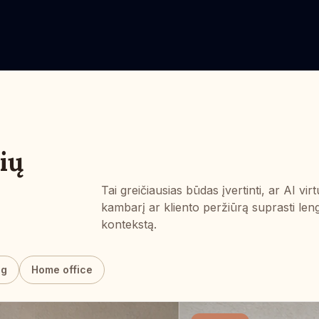
ių
Tai greičiausias būdas įvertinti, ar AI 
kambarį ar kliento peržiūrą suprasti len
kontekstą.
ng
Home office