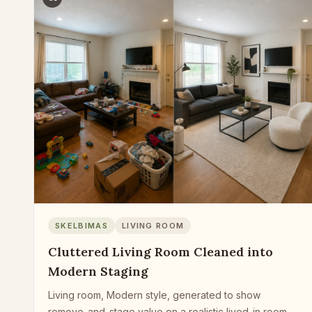
SKELBIMAS
LIVING ROOM
Cluttered Living Room Cleaned into
Modern Staging
Living room, Modern style, generated to show
remove-and-stage value on a realistic lived-in room.