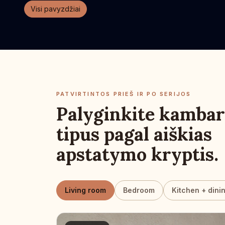
Visi pavyzdžiai
PATVIRTINTOS PRIEŠ IR PO SERIJOS
Palyginkite kambar
tipus pagal aiškias
apstatymo kryptis.
Living room
Bedroom
Kitchen + dini