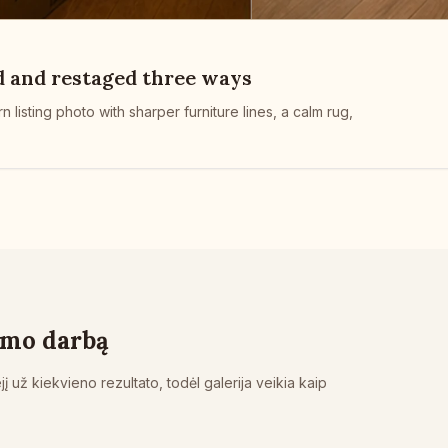
d and restaged three ways
sting photo with sharper furniture lines, a calm rug,
bimo darbą
ejį už kiekvieno rezultato, todėl galerija veikia kaip