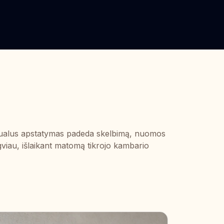
virtualus apstatymas padeda skelbimą, nuomos
gviau, išlaikant matomą tikrojo kambario