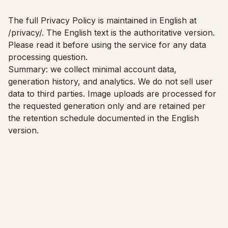
Baldų tinkamumo patikra
Patikrinkite praėjimus prieš pirkdami sofą ar stalą.
The full Privacy Policy is maintained in English at
/privacy/
. The English text is the authoritative version.
Mažos erdvės
Please read it before using the service for any data
processing question.
Galerija
Summary: we collect minimal account data,
generation history, and analytics. We do not sell user
Kainos
data to third parties. Image uploads are processed for
Pro
the requested generation only and are retained per
the retention schedule documented in the English
🇱🇹
Lietuvių
version.
Prisijungti