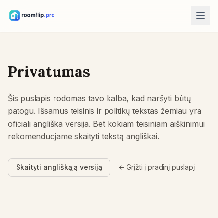
AI įrankiai
AI kambario dizaineris
Privatumas
Įkelkite kambarį ir sukurkite stiliaus kryptį.
Perstatyti baldus
Šis puslapis rodomas tavo kalba, kad naršyti būtų
Tas pats kambarys, tie patys baldai, geresni išdėstymai.
patogu. Išsamus teisinis ir politikų tekstas žemiau yra
Išbandyti baldą kambaryje
oficiali angliška versija. Bet kokiam teisiniam aiškinimui
Pamatykite sofą, kėdę ar stalą prieš pirkdami.
rekomenduojame skaityti tekstą angliškai.
Nemokami įrankiai
Skaityti angliškąją versiją
← Grįžti į pradinį puslapį
Kambario ploto skaičiuoklė
Apskaičiuokite grindis ir sienas prieš planuodami.
Kilimo dydžio skaičiuoklė
Raskite pradinį kilimo dydį kambariui.