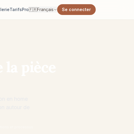
lerie
Tarifs
Pro
🇫🇷
Français
Se connecter
 la pièce
tion en home
ion autour de
ations et processus