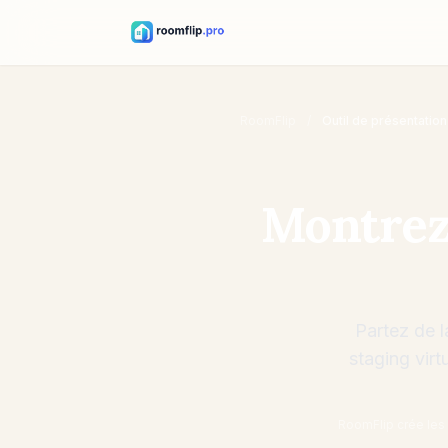
VISUELS
ROOMFLIP
RoomFlip
/
Outil de présentatio
POUR VOS
ANNONCES
·
VISUELS
Montrez 
ROOMFLIP
POUR VOS
ANNONCES
Partez de l
staging virt
RoomFlip crée les 