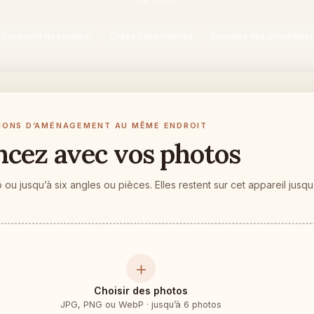
de vente.
z la photo du vendeur
Créez l'avant/après
Discutez des prochaine
IONS D’AMÉNAGEMENT AU MÊME ENDROIT
ez avec vos photos
ou jusqu’à six angles ou pièces. Elles restent sur cet appareil jusqu
＋
Choisir des photos
JPG, PNG ou WebP · jusqu’à 6 photos