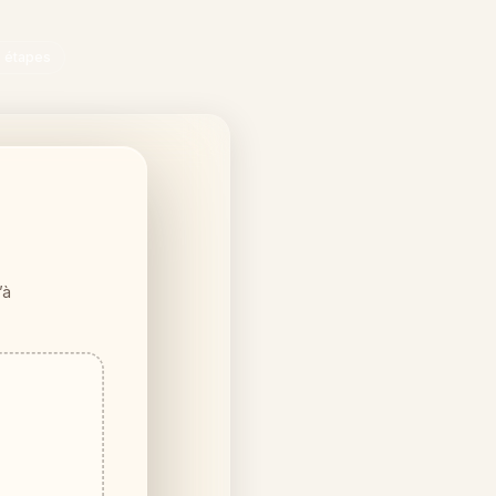
s étapes
’à