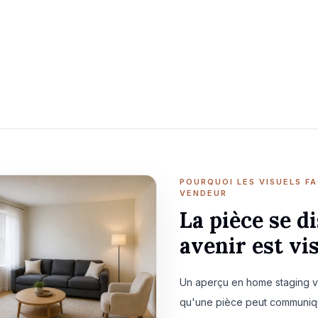
Drop property photos here
Upload 1–20 JPG, PNG, or WebP photos, up to 10 MB each.
POURQUOI LES VISUELS F
VENDEUR
La pièce se 
avenir est vis
Un aperçu en home staging v
qu'une pièce peut communiquer