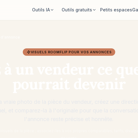
Outils IA
Outils gratuits
Petits espaces
Ga
Décorateur de pièce IA
Calculateur de surface
Importez une pièce et générez une
Calculez sol et murs avant de planifier.
n d'annonce
direction de style.
Calculateur de tapis
VISUELS ROOMFLIP POUR VOS ANNONCES
Réorganiser les meubles
Trouvez une taille de tapis de départ
Même pièce, mêmes meubles,
pour la pièce.
à un vendeur ce que
meilleures dispositions.
Vérifier l’ajustement du meuble
pourrait devenir
Essayer un meuble dans la pièce
Vérifiez les passages avant d’acheter
Voyez un canapé, une chaise ou une
un canapé ou une table.
table avant d’acheter.
a vraie photo de la pièce du vendeur, créez une direc
uel, et comparez-la à l'originale pour que la conversat
l'annonce reste précise et honnête.
visuels de la pièce ; associez-les à vos propres comparables, tarifs, divulg