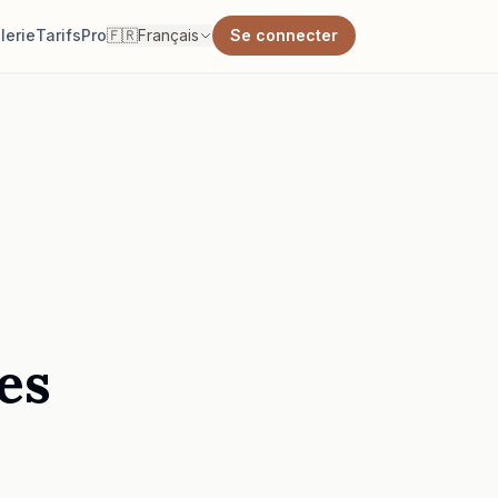
lerie
Tarifs
Pro
🇫🇷
Français
Se connecter
es