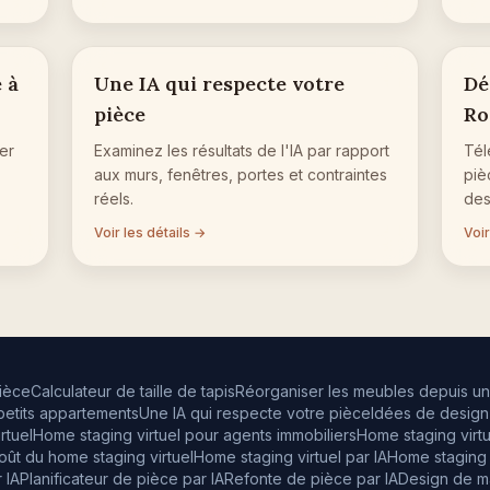
 à
Une IA qui respecte votre
Dé
pièce
Ro
er
Examinez les résultats de l'IA par rapport
Tél
aux murs, fenêtres, portes et contraintes
piè
réels.
des
Voir les détails →
Voir
ièce
Calculateur de taille de tapis
Réorganiser les meubles depuis u
etits appartements
Une IA qui respecte votre pièce
Idées de design 
rtuel
Home staging virtuel pour agents immobiliers
Home staging virtu
oût du home staging virtuel
Home staging virtuel par IA
Home staging v
 IA
Planificateur de pièce par IA
Refonte de pièce par IA
Design de ma