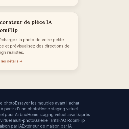
corateur de pièce IA
omFlip
échargez la photo de votre petite
ce et prévisualisez des directions de
ign réalistes.
 les détails →
ne photo
Essayer les meubles avant l'achat
à partir d'une photo
Home staging virtuel
el pour Airbnb
Home staging virtuel avant/après
irtuel multi-photo
Galerie
Tarifs
FAQ RoomFlip
ison par IA
Extérieur de maison par IA