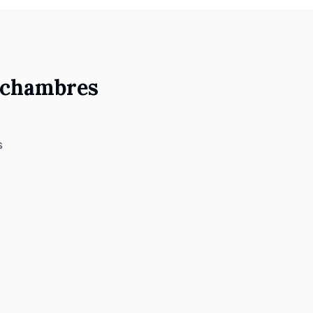
s chambres
s