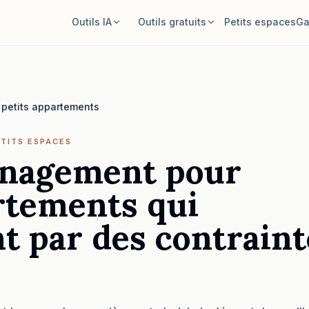
Outils IA
Outils gratuits
Petits espaces
Ga
Décorateur de pièce IA
Calculateur de surface
Importez une pièce et générez une
Calculez sol et murs avant de planifier.
direction de style.
petits appartements
Calculateur de tapis
Réorganiser les meubles
Trouvez une taille de tapis de départ
Même pièce, mêmes meubles,
pour la pièce.
ETITS ESPACES
meilleures dispositions.
énagement pour
Vérifier l’ajustement du meuble
Essayer un meuble dans la pièce
Vérifiez les passages avant d’acheter
rtements qui
Voyez un canapé, une chaise ou une
un canapé ou une table.
table avant d’acheter.
 par des contraint