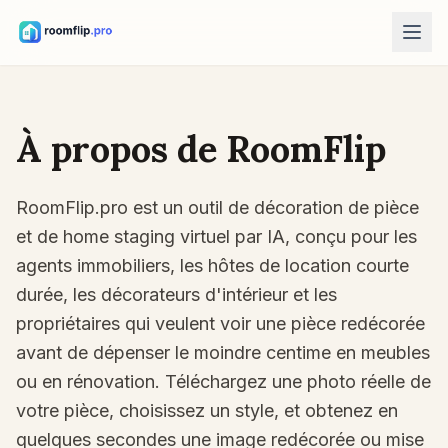
Outils IA
Décorateur de pièce IA
À propos de RoomFlip
Importez une pièce et générez une direction de style.
Réorganiser les meubles
RoomFlip.pro est un outil de décoration de pièce
Même pièce, mêmes meubles, meilleures dispositions.
et de home staging virtuel par IA, conçu pour les
Essayer un meuble dans la pièce
agents immobiliers, les hôtes de location courte
Voyez un canapé, une chaise ou une table avant d’acheter.
durée, les décorateurs d'intérieur et les
Outils gratuits
propriétaires qui veulent voir une pièce redécorée
Calculateur de surface
avant de dépenser le moindre centime en meubles
Calculez sol et murs avant de planifier.
ou en rénovation. Téléchargez une photo réelle de
Calculateur de tapis
votre pièce, choisissez un style, et obtenez en
Trouvez une taille de tapis de départ pour la pièce.
quelques secondes une image redécorée ou mise