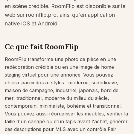
Vérifier l’ajustement du meuble
en scène crédible. RoomFlip est disponible sur le
Vérifiez les passages avant d’acheter un canapé ou une table.
web sur roomflip.pro, ainsi qu'en application
native iOS et Android.
Petits espaces
Galerie
Ce que fait RoomFlip
Tarifs
RoomFlip transforme une photo de pièce en une
Pro
redécoration crédible ou en une image de home
🇫🇷
Français
staging virtuel pour une annonce. Vous pouvez
choisir parmi douze styles : moderne, scandinave,
Se connecter
maison de campagne, industriel, japonais, bord de
mer, traditionnel, moderne du milieu du siècle,
contemporain, minimaliste, bohème et transitionnel.
Vous pouvez aussi réorganiser les meubles, vérifier la
taille d'un canapé ou d'un tapis avant l'achat, générer
des descriptions pour MLS avec un contrôle Fair